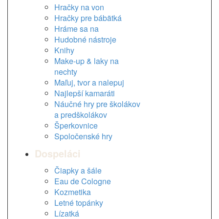
Hračky na von
Hračky pre bábätká
Hráme sa na
Hudobné nástroje
Knihy
Make-up & laky na
nechty
Maľuj, tvor a nalepuj
Najlepší kamaráti
Náučné hry pre školákov
a predškolákov
Šperkovnice
Spoločenské hry
Dospeláci
Čiapky a šále
Eau de Cologne
Kozmetika
Letné topánky
Lízatká