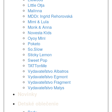
Little Otja
Malinna
MDDr. Ingrid Rehorovská
Mimi & Lula
Monk & Anna
Novesta Kids
Oyoy Mini
Poketo
So.Slow
Sticky Lemon
Sweet Pop
TATTonMe
Vydavateľstvo Albatros
Vydavateľstvo Egmont
Vydavateľstvo Fragment
Vydavateľstvo Matys
Novinky
Detské oblečenie