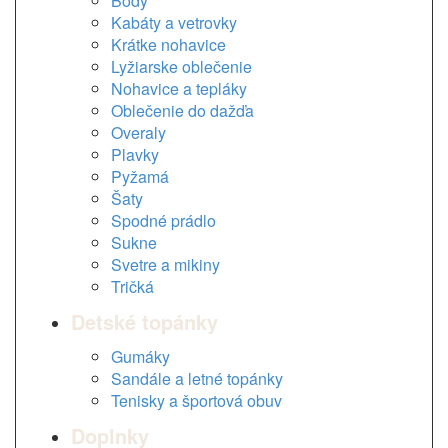
Body
Kabáty a vetrovky
Krátke nohavice
Lyžiarske oblečenie
Nohavice a tepláky
Oblečenie do dažďa
Overaly
Plavky
Pyžamá
Šaty
Spodné prádlo
Sukne
Svetre a mikiny
Tričká
Detské topánky
Gumáky
Sandále a letné topánky
Tenisky a športová obuv
Doplnky