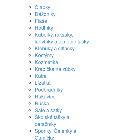
Čiapky
Dáždniky
Flaše
Hodinky
Kabelky, ruksaky,
ľadvinky a toaletné tašky
Klobúky a šiltačky
Kostýmy
Kozmetika
Krabička na zúbky
Kufre
Lízatká
Podbradníky
Rukavice
Rúška
Šále a šatky
Školské tašky a
peračníky
Sponky, Čelenky a
Gumičky