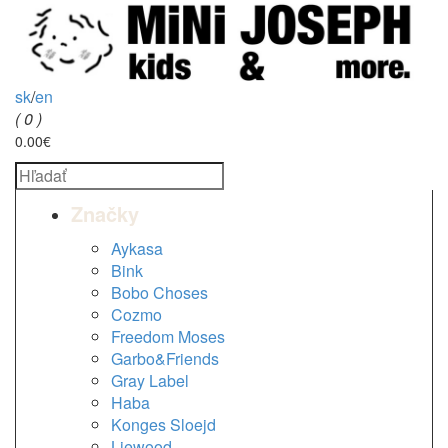
sk
/
en
( 0 )
0.00€
Značky
Aykasa
Bink
Bobo Choses
Cozmo
Freedom Moses
Garbo&Friends
Gray Label
Haba
Konges Sloejd
Liewood