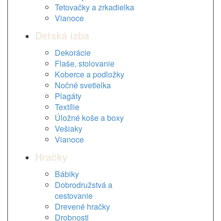
Tetovačky a zrkadielka
Vianoce
Detská izba
Dekorácie
Flaše, stolovanie
Koberce a podložky
Nočné svetielka
Plagáty
Textílie
Úložné koše a boxy
Vešiaky
Vianoce
Hračky
Bábiky
Dobrodružstvá a
cestovanie
Drevené hračky
Drobnosti