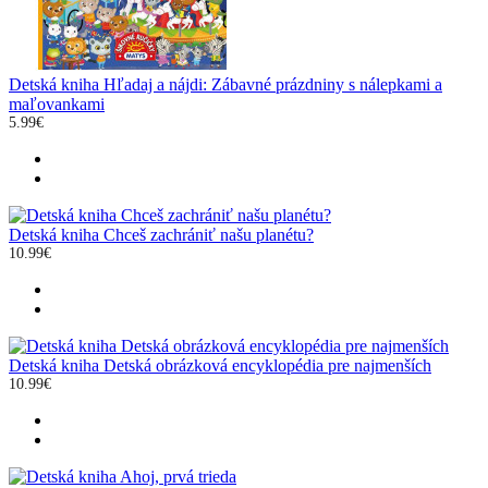
Detská kniha Hľadaj a nájdi: Zábavné prázdniny s nálepkami a
maľovankami
5.99€
Detská kniha Chceš zachrániť našu planétu?
10.99€
Detská kniha Detská obrázková encyklopédia pre najmenších
10.99€