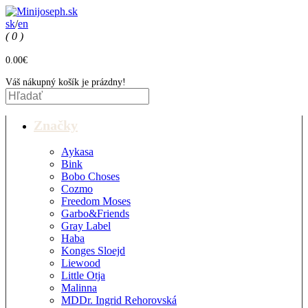
sk
/
en
( 0 )
0.00€
Váš nákupný košík je prázdny!
Značky
Aykasa
Bink
Bobo Choses
Cozmo
Freedom Moses
Garbo&Friends
Gray Label
Haba
Konges Sloejd
Liewood
Little Otja
Malinna
MDDr. Ingrid Rehorovská