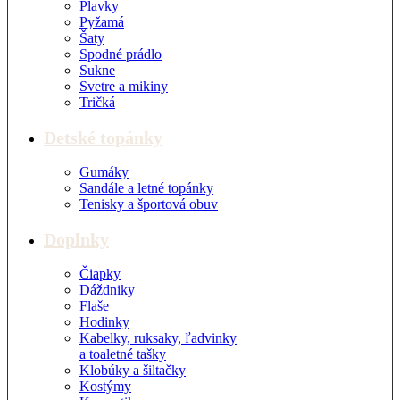
Plavky
Pyžamá
Šaty
Spodné prádlo
Sukne
Svetre a mikiny
Tričká
Detské topánky
Gumáky
Sandále a letné topánky
Tenisky a športová obuv
Doplnky
Čiapky
Dáždniky
Flaše
Hodinky
Kabelky, ruksaky, ľadvinky
a toaletné tašky
Klobúky a šiltačky
Kostýmy