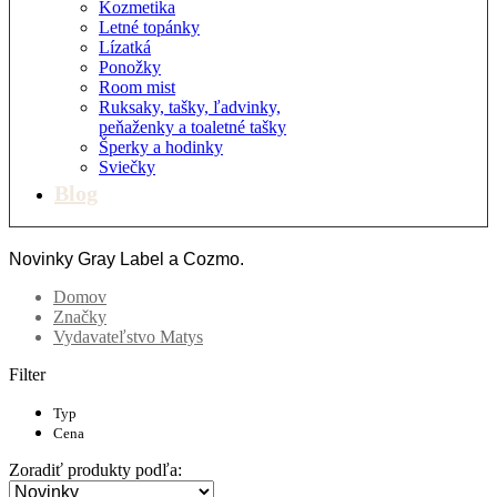
Kozmetika
Letné topánky
Lízatká
Ponožky
Room mist
Ruksaky, tašky, ľadvinky,
peňaženky a toaletné tašky
Šperky a hodinky
Sviečky
Blog
Novinky Gray Label a Cozmo.
Domov
Značky
Vydavateľstvo Matys
Filter
Typ
Cena
Zoradiť produkty podľa: