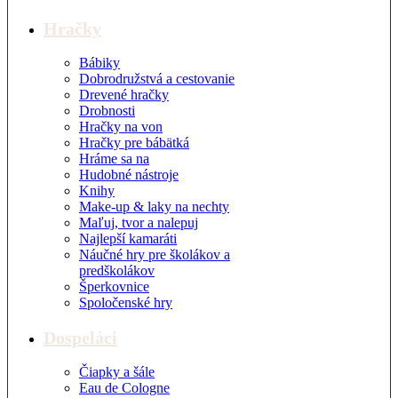
Hračky
Bábiky
Dobrodružstvá a cestovanie
Drevené hračky
Drobnosti
Hračky na von
Hračky pre bábätká
Hráme sa na
Hudobné nástroje
Knihy
Make-up & laky na nechty
Maľuj, tvor a nalepuj
Najlepší kamaráti
Náučné hry pre školákov a
predškolákov
Šperkovnice
Spoločenské hry
Dospeláci
Čiapky a šále
Eau de Cologne