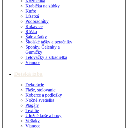
Kozmetika
Krabička na zúbky
Kufre
Lízatká
Podbradníky
Rukavice
Rúška
Šále a šatky
Školské tašky a peračníky
Sponky, Čelenky a
Gumičky
Tetovačky a zrkadielka
Vianoce
Detská izba
Dekorácie
Flaše, stolovanie
Koberce a podložky
Nočné svetielka
Plagáty
Textílie
Úložné koše a boxy
Vešiaky
Vianoce