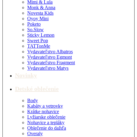
Mimi & Lula
Monk & Anna
Novesta Kids
Oyoy Mini
Poketo
So.Slow
Sticky Lemon
Sweet Pop
TATTonMe
Vydavateľstvo Albatros
Vydavateľstvo Egmont
Vydavateľstvo Fragment
Vydavateľstvo Matys
Novinky
Detské oblečenie
Body
Kabáty a vetrovky
Krátke nohavice
Lyžiarske oblečenie
Nohavice a tepláky
Oblečenie do dažďa
Overaly