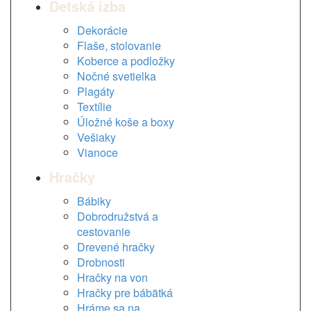
Detská izba
Dekorácie
Flaše, stolovanie
Koberce a podložky
Nočné svetielka
Plagáty
Textílie
Úložné koše a boxy
Vešiaky
Vianoce
Hračky
Bábiky
Dobrodružstvá a
cestovanie
Drevené hračky
Drobnosti
Hračky na von
Hračky pre bábätká
Hráme sa na