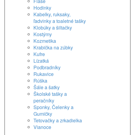
Flaše
Hodinky
Kabelky, ruksaky,
ľadvinky a toaletné tašky
Klobúky a šiltačky
Kostýmy
Kozmetika
Krabička na zúbky
Kufre
Lízatká
Podbradníky
Rukavice
Rúška
Šále a šatky
Školské tašky a
peračníky
Sponky, Čelenky a
Gumičky
Tetovačky a zrkadielka
Vianoce