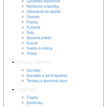
Lyžiarske oblečenie
Nohavice a tepláky
Oblečenie do dažďa
Overaly
Plavky
Pyžamá
Šaty
Spodné prádlo
Sukne
Svetre a mikiny
Tričká
Detské topánky
Gumáky
Sandále a letné topánky
Tenisky a športová obuv
Doplnky
Čiapky
Dáždniky