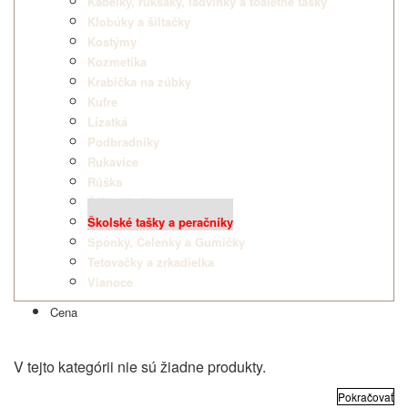
Kabelky, ruksaky, ľadvinky a toaletné tašky
Klobúky a šiltačky
Kostýmy
Kozmetika
Krabička na zúbky
Kufre
Lízatká
Podbradníky
Rukavice
Rúška
Šále a šatky
Školské tašky a peračníky
Sponky, Čelenky a Gumičky
Tetovačky a zrkadielka
Vianoce
Cena
V tejto kategórii nie sú žiadne produkty.
Pokračovať