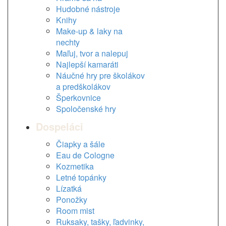
Hudobné nástroje
Knihy
Make-up & laky na
nechty
Maľuj, tvor a nalepuj
Najlepší kamaráti
Náučné hry pre školákov
a predškolákov
Šperkovnice
Spoločenské hry
Dospeláci
Čiapky a šále
Eau de Cologne
Kozmetika
Letné topánky
Lízatká
Ponožky
Room mist
Ruksaky, tašky, ľadvinky,