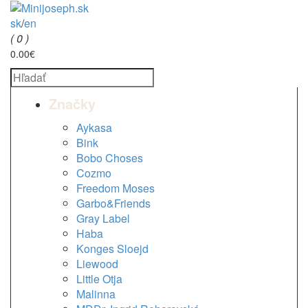
sk
/
en
( 0 )
0.00€
Značky
Aykasa
Bink
Bobo Choses
Cozmo
Freedom Moses
Garbo&Friends
Gray Label
Haba
Konges Sloejd
Liewood
Little Otja
Malinna