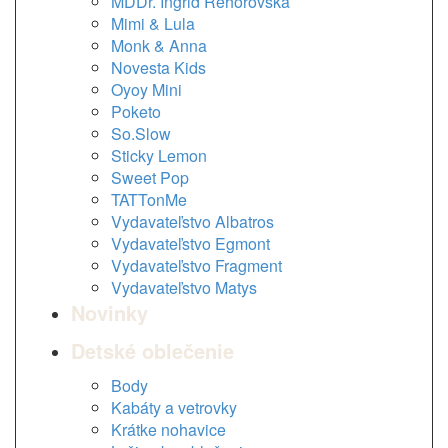
MDDr. Ingrid Rehorovská
Mimi & Lula
Monk & Anna
Novesta Kids
Oyoy Mini
Poketo
So.Slow
Sticky Lemon
Sweet Pop
TATTonMe
Vydavateľstvo Albatros
Vydavateľstvo Egmont
Vydavateľstvo Fragment
Vydavateľstvo Matys
Novinky
Detské oblečenie
Body
Kabáty a vetrovky
Krátke nohavice