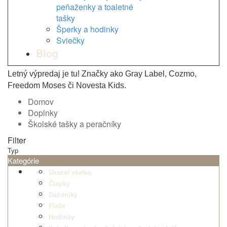
peňaženky a toaletné
tašky
Šperky a hodinky
Sviečky
Blog
Letný výpredaj je tu! Značky ako Gray Label, Cozmo,
Freedom Moses či Novesta Kids.
Domov
Doplnky
Školské tašky a peračníky
Filter
Typ
Kategórie
Ukázať všetko
Čiapky
Dáždniky
Flaše
Hodinky