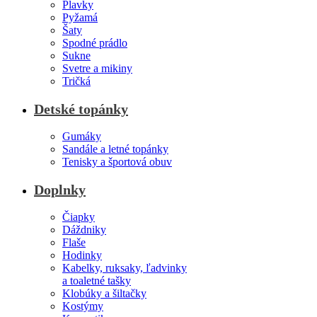
Plavky
Pyžamá
Šaty
Spodné prádlo
Sukne
Svetre a mikiny
Tričká
Detské topánky
Gumáky
Sandále a letné topánky
Tenisky a športová obuv
Doplnky
Čiapky
Dáždniky
Flaše
Hodinky
Kabelky, ruksaky, ľadvinky
a toaletné tašky
Klobúky a šiltačky
Kostýmy