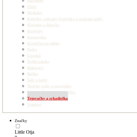
Dáždniky
Flaše
Hodinky
Kabelky, ruksaky, ľadvinky a toaletné tašky
Klobúky a šiltačky
Kostýmy
Kozmetika
Krabička na zúbky
Kufre
Lízatká
Podbradníky
Rukavice
Rúška
Šále a šatky
Školské tašky a peračníky
Sponky, Čelenky a Gumičky
Tetovačky a zrkadielka
Vianoce
Značky
Little Otja