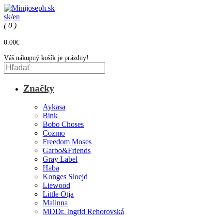
sk
/
en
( 0 )
0.00€
Váš nákupný košík je prázdny!
Značky
Aykasa
Bink
Bobo Choses
Cozmo
Freedom Moses
Garbo&Friends
Gray Label
Haba
Konges Sloejd
Liewood
Little Otja
Malinna
MDDr. Ingrid Rehorovská