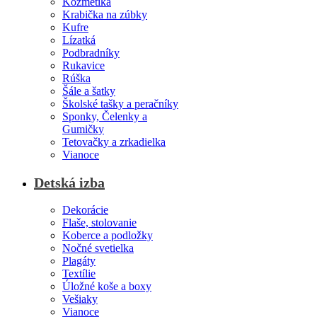
Kozmetika
Krabička na zúbky
Kufre
Lízatká
Podbradníky
Rukavice
Rúška
Šále a šatky
Školské tašky a peračníky
Sponky, Čelenky a
Gumičky
Tetovačky a zrkadielka
Vianoce
Detská izba
Dekorácie
Flaše, stolovanie
Koberce a podložky
Nočné svetielka
Plagáty
Textílie
Úložné koše a boxy
Vešiaky
Vianoce