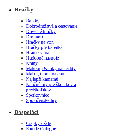
Hračky
Bábiky
Dobrodružstvá a cestovanie
Drevené hračky
Drobnosti
Hračky na von
Hračky pre bábätká
Hráme sa na
Hudobné nástroje
Knihy
Make-up & laky na nechty
Maľuj, tvor a nalepuj
Najlepší kamaráti
Náučné hry pre školákov a
predškolákov
Šperkovnice
Spoločenské hry
Dospeláci
Čiapky a šále
Eau de Cologne