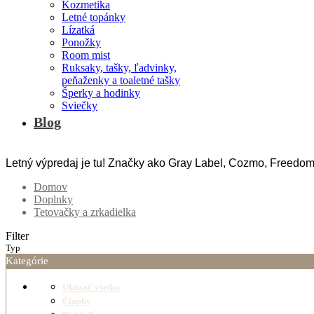
Kozmetika
Letné topánky
Lízatká
Ponožky
Room mist
Ruksaky, tašky, ľadvinky,
peňaženky a toaletné tašky
Šperky a hodinky
Sviečky
Blog
Letný výpredaj je tu! Značky ako Gray Label, Cozmo, Freedom
Domov
Doplnky
Tetovačky a zrkadielka
Filter
Typ
Kategórie
Ukázať všetko
Čiapky