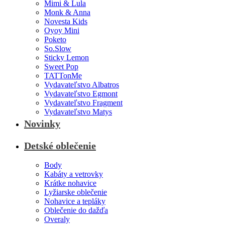
Mimi & Lula
Monk & Anna
Novesta Kids
Oyoy Mini
Poketo
So.Slow
Sticky Lemon
Sweet Pop
TATTonMe
Vydavateľstvo Albatros
Vydavateľstvo Egmont
Vydavateľstvo Fragment
Vydavateľstvo Matys
Novinky
Detské oblečenie
Body
Kabáty a vetrovky
Krátke nohavice
Lyžiarske oblečenie
Nohavice a tepláky
Oblečenie do dažďa
Overaly