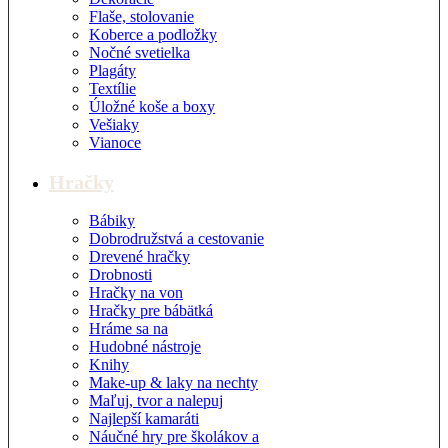
Flaše, stolovanie
Koberce a podložky
Nočné svetielka
Plagáty
Textílie
Úložné koše a boxy
Vešiaky
Vianoce
Hračky
Bábiky
Dobrodružstvá a cestovanie
Drevené hračky
Drobnosti
Hračky na von
Hračky pre bábätká
Hráme sa na
Hudobné nástroje
Knihy
Make-up & laky na nechty
Maľuj, tvor a nalepuj
Najlepší kamaráti
Náučné hry pre školákov a