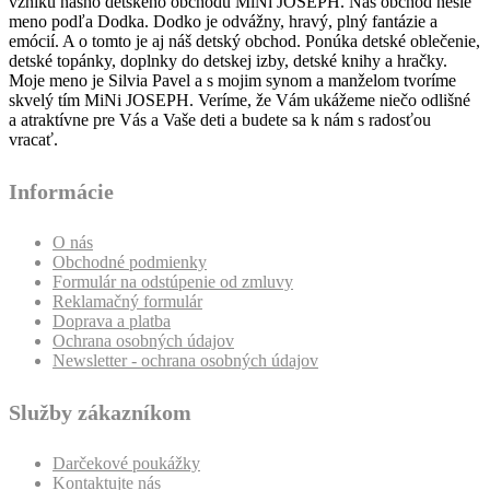
vzniku nášho detského obchodu MiNi JOSEPH. Náš obchod nesie
meno podľa Dodka. Dodko je odvážny, hravý, plný fantázie a
emócií. A o tomto je aj náš detský obchod. Ponúka detské oblečenie,
detské topánky, doplnky do detskej izby, detské knihy a hračky.
Moje meno je Silvia Pavel a s mojim synom a manželom tvoríme
skvelý tím MiNi JOSEPH. Veríme, že Vám ukážeme niečo odlišné
a atraktívne pre Vás a Vaše deti a budete sa k nám s radosťou
vracať.
Informácie
O nás
Obchodné podmienky
Formulár na odstúpenie od zmluvy
Reklamačný formulár
Doprava a platba
Ochrana osobných údajov
Newsletter - ochrana osobných údajov
Služby zákazníkom
Darčekové poukážky
Kontaktujte nás