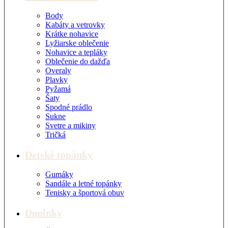
Body
Kabáty a vetrovky
Krátke nohavice
Lyžiarske oblečenie
Nohavice a tepláky
Oblečenie do dažďa
Overaly
Plavky
Pyžamá
Šaty
Spodné prádlo
Sukne
Svetre a mikiny
Tričká
Detské topánky
Gumáky
Sandále a letné topánky
Tenisky a športová obuv
Doplnky