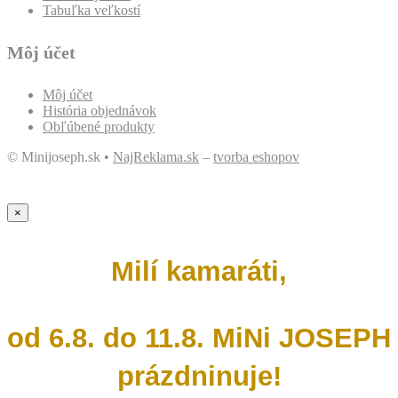
Tabuľka veľkostí
Môj účet
Môj účet
História objednávok
Obľúbené produkty
© Minijoseph.sk •
NajReklama.sk
–
tvorba eshopov
×
Milí kamaráti,
od 6.8. do 11.8. MiNi JOSEPH
prázdninuje!