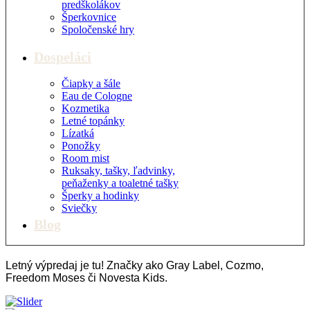
predškolákov
Šperkovnice
Spoločenské hry
Dospeláci
Čiapky a šále
Eau de Cologne
Kozmetika
Letné topánky
Lízatká
Ponožky
Room mist
Ruksaky, tašky, ľadvinky,
peňaženky a toaletné tašky
Šperky a hodinky
Sviečky
Blog
Letný výpredaj je tu! Značky ako Gray Label, Cozmo,
Freedom Moses či Novesta Kids.