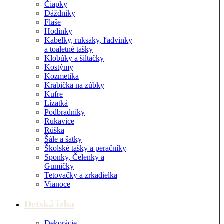
Čiapky
Dáždniky
Flaše
Hodinky
Kabelky, ruksaky, ľadvinky
a toaletné tašky
Klobúky a šiltačky
Kostýmy
Kozmetika
Krabička na zúbky
Kufre
Lízatká
Podbradníky
Rukavice
Rúška
Šále a šatky
Školské tašky a peračníky
Sponky, Čelenky a
Gumičky
Tetovačky a zrkadielka
Vianoce
Detská izba
Dekorácie