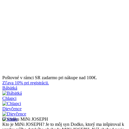
Poštovné v rámci SR zadarmo pri nákupe nad 100€.
Zľava 10% pri registrácii.
Bábätká
Chlapci
Dievčence
O vzniku MiNi JOSEPH
Kto je MiNi JOSEPH? Je to môj syn Dodko, ktorý ma inšpiroval k