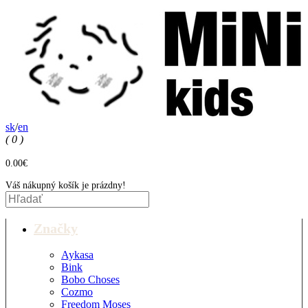
sk
/
en
( 0 )
0.00€
Váš nákupný košík je prázdny!
Značky
Aykasa
Bink
Bobo Choses
Cozmo
Freedom Moses