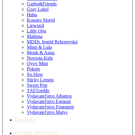
Garbo&Friends
Gray Label
Haba
Konges Sloejd
Liewood
Little Otja
Malinna
MDDr. Ingrid Rehorovská
Mimi & Lula
Monk & Anna
Novesta Kids
Oyoy Mini
Poketo
So.Slow
Sticky Lemon
Sweet Pop
TATTonMe
Vydavateľstvo Albatros
Vydavateľstvo Egmont
Vydavateľstvo Fragment
Vydavateľstvo Matys
Novinky
Detské oblečenie