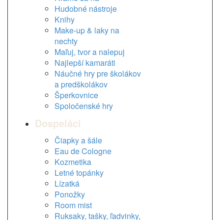
Hudobné nástroje
Knihy
Make-up & laky na
nechty
Maľuj, tvor a nalepuj
Najlepší kamaráti
Náučné hry pre školákov
a predškolákov
Šperkovnice
Spoločenské hry
Dospeláci
Čiapky a šále
Eau de Cologne
Kozmetika
Letné topánky
Lízatká
Ponožky
Room mist
Ruksaky, tašky, ľadvinky,