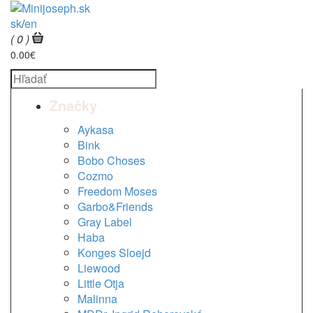
sk
/
en
( 0 )
0.00€
Značky
Aykasa
Bink
Bobo Choses
Cozmo
Freedom Moses
Garbo&Friends
Gray Label
Haba
Konges Sloejd
Liewood
Little Otja
Malinna