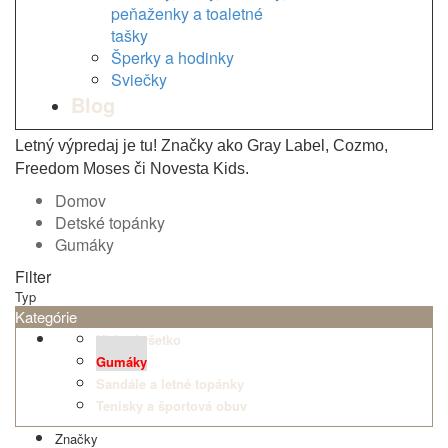
peňaženky a toaletné
tašky
Šperky a hodinky
Sviečky
Blog
Letný výpredaj je tu! Značky ako Gray Label, Cozmo,
Freedom Moses či Novesta Kids.
Domov
Detské topánky
Gumáky
Filter
Typ
Kategórie
Ukázať všetko
Gumáky
Sandále a letné topánky
Tenisky a športová obuv
Značky