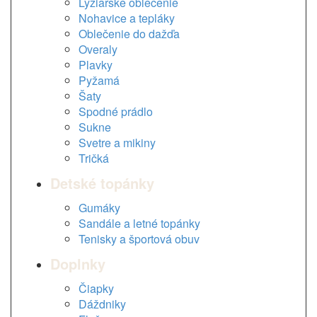
Lyžiarske oblečenie
Nohavice a tepláky
Oblečenie do dažďa
Overaly
Plavky
Pyžamá
Šaty
Spodné prádlo
Sukne
Svetre a mikiny
Tričká
Detské topánky
Gumáky
Sandále a letné topánky
Tenisky a športová obuv
Doplnky
Čiapky
Dáždniky