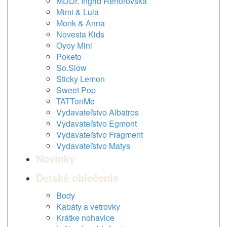
MDDr. Ingrid Rehorovská
Mimi & Lula
Monk & Anna
Novesta Kids
Oyoy Mini
Poketo
So.Slow
Sticky Lemon
Sweet Pop
TATTonMe
Vydavateľstvo Albatros
Vydavateľstvo Egmont
Vydavateľstvo Fragment
Vydavateľstvo Matys
Novinky
Detské oblečenie
Body
Kabáty a vetrovky
Krátke nohavice