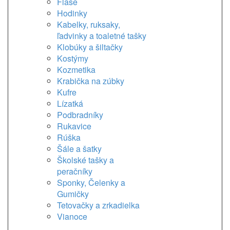
Flaše
Hodinky
Kabelky, ruksaky,
ľadvinky a toaletné tašky
Klobúky a šiltačky
Kostýmy
Kozmetika
Krabička na zúbky
Kufre
Lízatká
Podbradníky
Rukavice
Rúška
Šále a šatky
Školské tašky a
peračníky
Sponky, Čelenky a
Gumičky
Tetovačky a zrkadielka
Vianoce