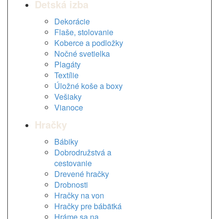
Detská izba
Dekorácie
Flaše, stolovanie
Koberce a podložky
Nočné svetielka
Plagáty
Textílie
Úložné koše a boxy
Vešiaky
Vianoce
Hračky
Bábiky
Dobrodružstvá a
cestovanie
Drevené hračky
Drobnosti
Hračky na von
Hračky pre bábätká
Hráme sa na