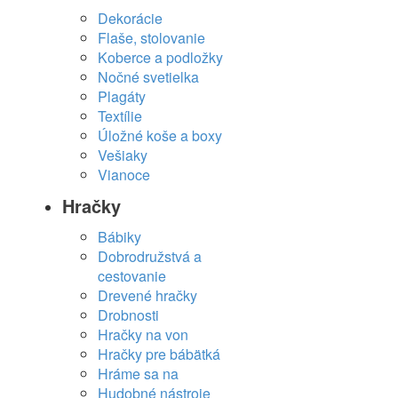
Dekorácie
Flaše, stolovanie
Koberce a podložky
Nočné svetielka
Plagáty
Textílie
Úložné koše a boxy
Vešiaky
Vianoce
Hračky
Bábiky
Dobrodružstvá a
cestovanie
Drevené hračky
Drobnosti
Hračky na von
Hračky pre bábätká
Hráme sa na
Hudobné nástroje