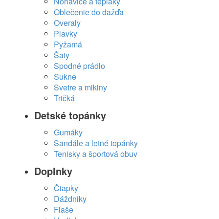
Nohavice a tepláky
Oblečenie do dažďa
Overaly
Plavky
Pyžamá
Šaty
Spodné prádlo
Sukne
Svetre a mikiny
Tričká
Detské topánky
Gumáky
Sandále a letné topánky
Tenisky a športová obuv
Doplnky
Čiapky
Dáždniky
Flaše