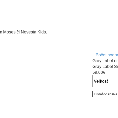
m Moses či Novesta Kids.
Počet hodno
Gray Label d
Gray Label S
59.00€
Pridať do košíka