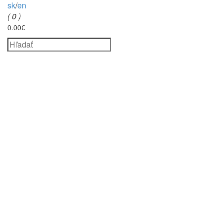
sk
/
en
( 0 )
0.00€