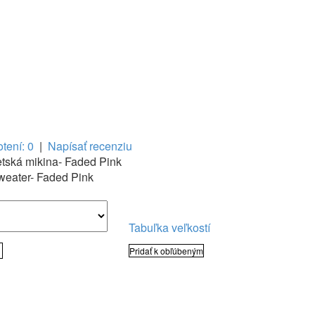
tení: 0
|
Napísať recenziu
etská mikina- Faded Pink
weater- Faded Pink
Tabuľka veľkostí
Pridať k obľúbeným