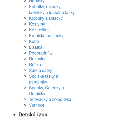
Hodinky
Kabelky, ruksaky,
ľadvinky a toaletné tašky
Klobúky a šiltačky
Kostýmy
Kozmetika
Krabička na zúbky
Kufre
Lízatká
Podbradníky
Rukavice
Rúška
Šále a šatky
Školské tašky a
peračníky
Sponky, Čelenky a
Gumičky
Tetovačky a zrkadielka
Vianoce
Detská izba