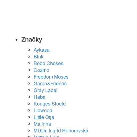
Značky
Aykasa
Bink
Bobo Choses
Cozmo
Freedom Moses
Garbo&Friends
Gray Label
Haba
Konges Sloejd
Liewood
Little Otja
Malinna
MDDr. Ingrid Rehorovská