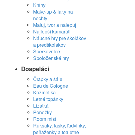
Knihy
Make-up & laky na
nechty
Maľuj, tvor a nalepuj
Najlepší kamaráti
Náučné hry pre školákov
a predškolákov
Šperkovnice
Spoločenské hry
Dospeláci
Čiapky a šále
Eau de Cologne
Kozmetika
Letné topánky
Lízatká
Ponožky
Room mist
Ruksaky, tašky, ľadvinky,
peňaženky a toaletné