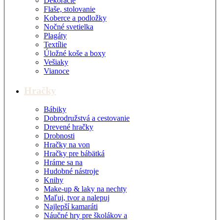
Dekorácie
Flaše, stolovanie
Koberce a podložky
Nočné svetielka
Plagáty
Textílie
Úložné koše a boxy
Vešiaky
Vianoce
Hračky
Bábiky
Dobrodružstvá a cestovanie
Drevené hračky
Drobnosti
Hračky na von
Hračky pre bábätká
Hráme sa na
Hudobné nástroje
Knihy
Make-up & laky na nechty
Maľuj, tvor a nalepuj
Najlepší kamaráti
Náučné hry pre školákov a