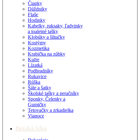
Čiapky
Dáždniky
Flaše
Hodinky
Kabelky, ruksaky, ľadvinky
a toaletné tašky
Klobúky a šiltačky
Kostýmy
Kozmetika
Krabička na zúbky
Kufre
Lízatká
Podbradníky
Rukavice
Rúška
Šále a šatky
Školské tašky a peračníky
Sponky, Čelenky a
Gumičky
Tetovačky a zrkadielka
Vianoce
Detská izba