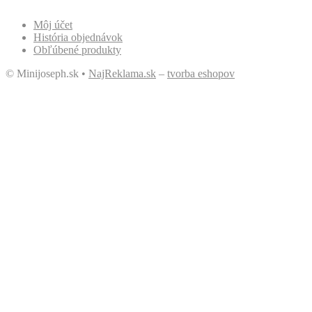
Môj účet
História objednávok
Obľúbené produkty
© Minijoseph.sk •
NajReklama.sk
–
tvorba eshopov