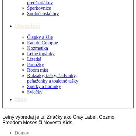
predškolákov
Šperkovnice
Spoločenské hry
Dospeláci
Čiapky a šále
Eau de Cologne
Kozmetika
Letné topánky
Lízatká
Ponožky
Room mist
Ruksaky, tašky, ľadvinky,
peňaženky a toaletné tašky
Šperky a hodinky
Sviečky
Blog
Letný výpredaj je tu! Značky ako Gray Label, Cozmo,
Freedom Moses či Novesta Kids.
Domov