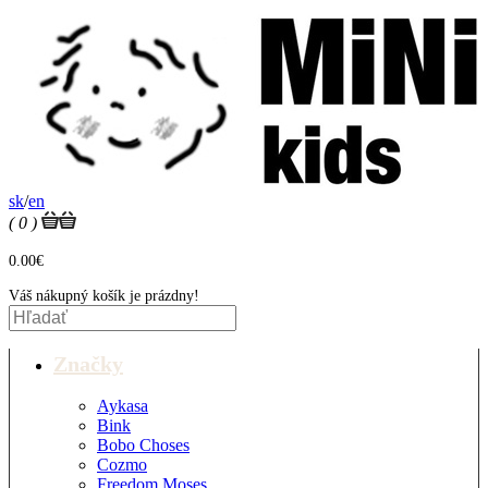
sk
/
en
( 0 )
0.00€
Váš nákupný košík je prázdny!
Značky
Aykasa
Bink
Bobo Choses
Cozmo
Freedom Moses