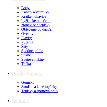
Body
Kabáty a vetrovky
Krátke nohavice
Lyžiarske oblečenie
Nohavice a tepláky
Oblečenie do dažďa
Overaly
Plavky
Pyžamá
Šaty
Spodné prádlo
Sukne
Svetre a mikiny
Tričká
Detské topánky
Gumáky
Sandále a letné topánky
Tenisky a športová obuv
Doplnky