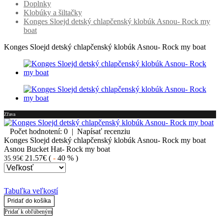
Doplnky
Klobúky a šiltačky
Konges Sloejd detský chlapčenský klobúk Asnou- Rock my
boat
Konges Sloejd detský chlapčenský klobúk Asnou- Rock my boat
Zľava
Počet hodnotení: 0
|
Napísať recenziu
Konges Sloejd detský chlapčenský klobúk Asnou- Rock my boat
Asnou Bucket Hat- Rock my boat
21.57€
(
-
40 %
)
35.95€
Tabuľka veľkostí
Pridať do košíka
Pridať k obľúbeným