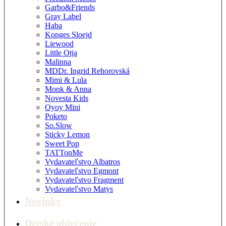
Garbo&Friends
Gray Label
Haba
Konges Sloejd
Liewood
Little Otja
Malinna
MDDr. Ingrid Rehorovská
Mimi & Lula
Monk & Anna
Novesta Kids
Oyoy Mini
Poketo
So.Slow
Sticky Lemon
Sweet Pop
TATTonMe
Vydavateľstvo Albatros
Vydavateľstvo Egmont
Vydavateľstvo Fragment
Vydavateľstvo Matys
Novinky
Detské oblečenie