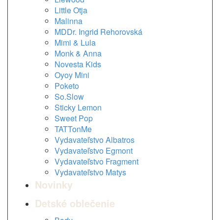
Little Otja
Malinna
MDDr. Ingrid Rehorovská
Mimi & Lula
Monk & Anna
Novesta Kids
Oyoy Mini
Poketo
So.Slow
Sticky Lemon
Sweet Pop
TATTonMe
Vydavateľstvo Albatros
Vydavateľstvo Egmont
Vydavateľstvo Fragment
Vydavateľstvo Matys
Novinky
Detské oblečenie