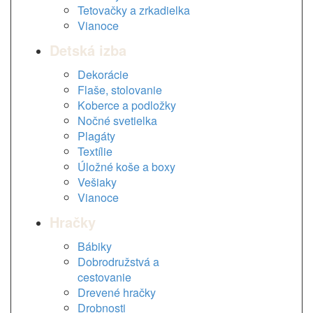
Tetovačky a zrkadielka
Vianoce
Detská izba
Dekorácie
Flaše, stolovanie
Koberce a podložky
Nočné svetielka
Plagáty
Textílie
Úložné koše a boxy
Vešiaky
Vianoce
Hračky
Bábiky
Dobrodružstvá a
cestovanie
Drevené hračky
Drobnosti