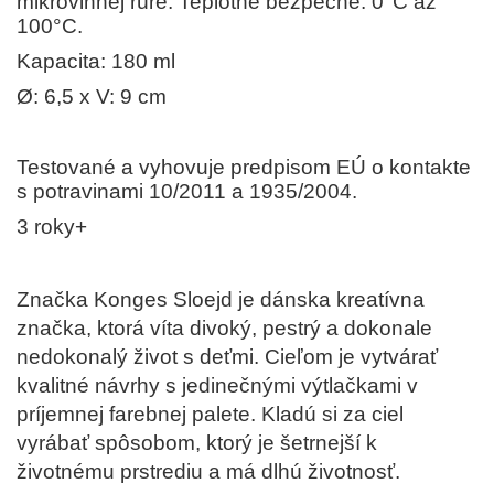
mikrovlnnej rúre. Teplotne bezpečné: 0°C až
100°C.
Kapacita: 180 ml
Ø: 6,5 x V: 9 cm
Testované a vyhovuje predpisom EÚ o kontakte
s potravinami 10/2011 a 1935/2004.
3 roky+
Značka Konges Sloejd je dánska kreatívna
značka, ktorá víta divoký, pestrý a dokonale
nedokonalý život s deťmi. Cieľom je vytvárať
kvalitné návrhy s jedinečnými výtlačkami v
príjemnej farebnej palete. Kladú si za ciel
vyrábať spôsobom, ktorý je šetrnejší k
životnému prstrediu a má dlhú životnosť.