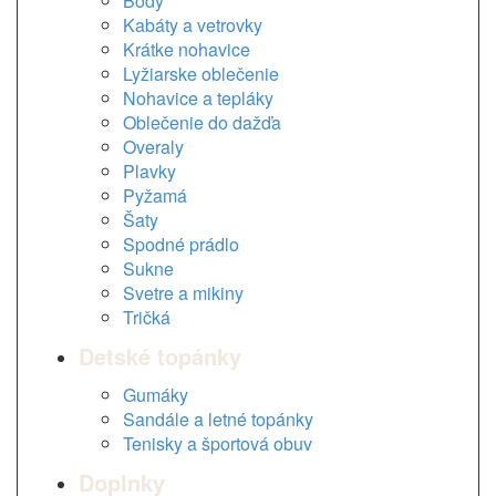
Body
Kabáty a vetrovky
Krátke nohavice
Lyžiarske oblečenie
Nohavice a tepláky
Oblečenie do dažďa
Overaly
Plavky
Pyžamá
Šaty
Spodné prádlo
Sukne
Svetre a mikiny
Tričká
Detské topánky
Gumáky
Sandále a letné topánky
Tenisky a športová obuv
Doplnky