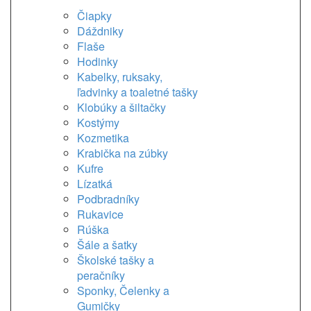
Čiapky
Dáždniky
Flaše
Hodinky
Kabelky, ruksaky,
ľadvinky a toaletné tašky
Klobúky a šiltačky
Kostýmy
Kozmetika
Krabička na zúbky
Kufre
Lízatká
Podbradníky
Rukavice
Rúška
Šále a šatky
Školské tašky a
peračníky
Sponky, Čelenky a
Gumičky