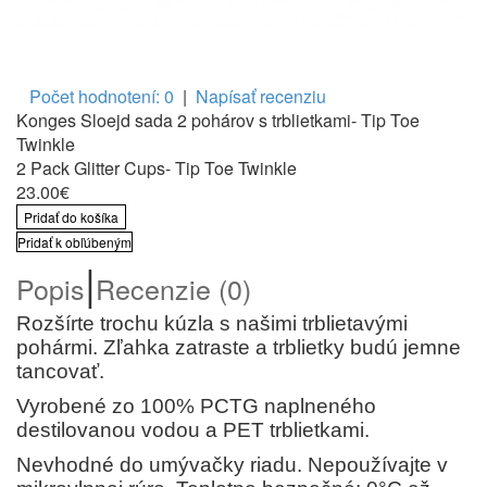
Počet hodnotení: 0
|
Napísať recenziu
Konges Sloejd sada 2 pohárov s trblietkami- Tip Toe
Twinkle
2 Pack Glitter Cups- Tip Toe Twinkle
23.00€
Pridať do košíka
Pridať k obľúbeným
|
Popis
Recenzie (0)
Rozšírte trochu kúzla s našimi trblietavými
pohármi. Zľahka zatraste a trblietky budú jemne
tancovať.
Vyrobené zo 100% PCTG naplneného
destilovanou vodou a PET trblietkami.
Nevhodné do umývačky riadu. Nepoužívajte v