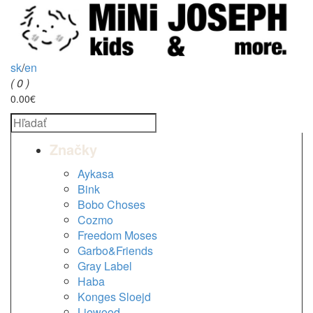
sk
/
en
( 0 )
0.00€
Značky
Aykasa
Bink
Bobo Choses
Cozmo
Freedom Moses
Garbo&Friends
Gray Label
Haba
Konges Sloejd
Liewood