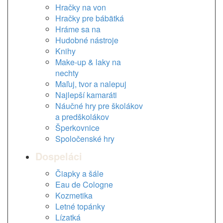
Hračky na von
Hračky pre bábätká
Hráme sa na
Hudobné nástroje
Knihy
Make-up & laky na
nechty
Maľuj, tvor a nalepuj
Najlepší kamaráti
Náučné hry pre školákov
a predškolákov
Šperkovnice
Spoločenské hry
Dospeláci
Čiapky a šále
Eau de Cologne
Kozmetika
Letné topánky
Lízatká