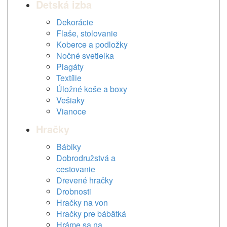
Detská izba
Dekorácie
Flaše, stolovanie
Koberce a podložky
Nočné svetielka
Plagáty
Textílie
Úložné koše a boxy
Vešiaky
Vianoce
Hračky
Bábiky
Dobrodružstvá a
cestovanie
Drevené hračky
Drobnosti
Hračky na von
Hračky pre bábätká
Hráme sa na