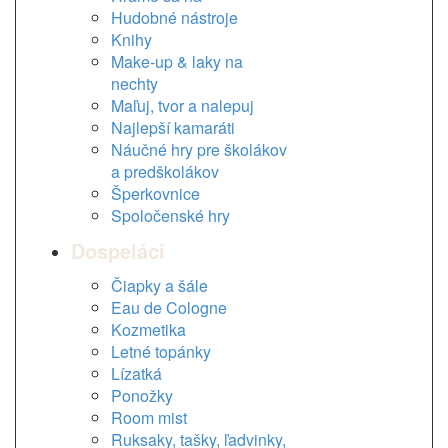
Hudobné nástroje
Knihy
Make-up & laky na
nechty
Maľuj, tvor a nalepuj
Najlepší kamaráti
Náučné hry pre školákov
a predškolákov
Šperkovnice
Spoločenské hry
Dospeláci
Čiapky a šále
Eau de Cologne
Kozmetika
Letné topánky
Lízatká
Ponožky
Room mist
Ruksaky, tašky, ľadvinky,