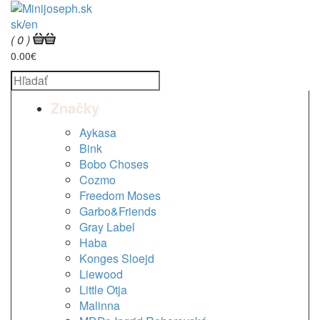
sk
/
en
( 0 )
0.00€
Značky
Aykasa
Bink
Bobo Choses
Cozmo
Freedom Moses
Garbo&Friends
Gray Label
Haba
Konges Sloejd
Liewood
Little Otja
Malinna