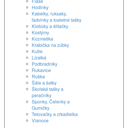
Flaše
Hodinky
Kabelky, ruksaky,
ľadvinky a toaletné tašky
Klobúky a šiltačky
Kostýmy
Kozmetika
Krabička na zúbky
Kufre
Lízatká
Podbradníky
Rukavice
Rúška
Šále a šatky
Školské tašky a
peračníky
Sponky, Čelenky a
Gumičky
Tetovačky a zrkadielka
Vianoce