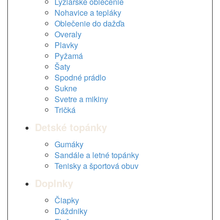
Lyžiarske oblečenie
Nohavice a tepláky
Oblečenie do dažďa
Overaly
Plavky
Pyžamá
Šaty
Spodné prádlo
Sukne
Svetre a mikiny
Tričká
Detské topánky
Gumáky
Sandále a letné topánky
Tenisky a športová obuv
Doplnky
Čiapky
Dáždniky