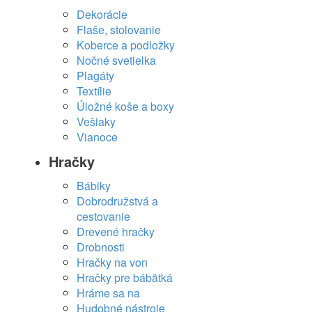
Dekorácie
Flaše, stolovanie
Koberce a podložky
Nočné svetielka
Plagáty
Textílie
Úložné koše a boxy
Vešiaky
Vianoce
Hračky
Bábiky
Dobrodružstvá a
cestovanie
Drevené hračky
Drobnosti
Hračky na von
Hračky pre bábätká
Hráme sa na
Hudobné nástroje