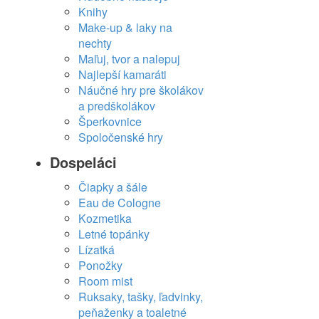
Knihy
Make-up & laky na
nechty
Maľuj, tvor a nalepuj
Najlepší kamaráti
Náučné hry pre školákov
a predškolákov
Šperkovnice
Spoločenské hry
Dospeláci
Čiapky a šále
Eau de Cologne
Kozmetika
Letné topánky
Lízatká
Ponožky
Room mist
Ruksaky, tašky, ľadvinky,
peňaženky a toaletné