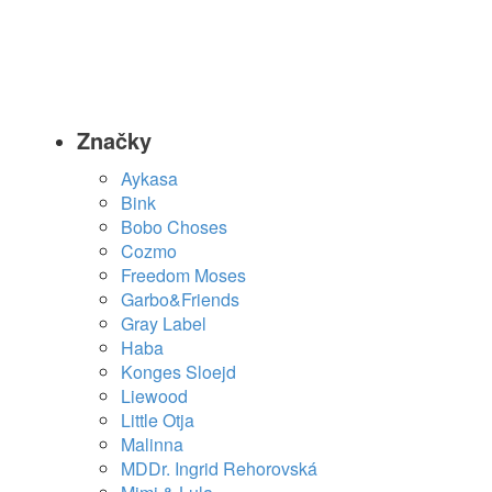
Značky
Aykasa
Bink
Bobo Choses
Cozmo
Freedom Moses
Garbo&Friends
Gray Label
Haba
Konges Sloejd
Liewood
Little Otja
Malinna
MDDr. Ingrid Rehorovská