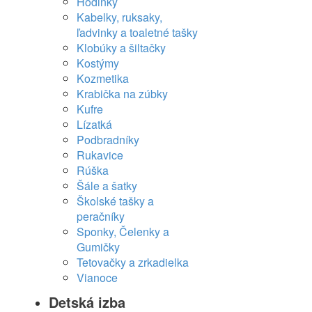
Hodinky
Kabelky, ruksaky,
ľadvinky a toaletné tašky
Klobúky a šiltačky
Kostýmy
Kozmetika
Krabička na zúbky
Kufre
Lízatká
Podbradníky
Rukavice
Rúška
Šále a šatky
Školské tašky a
peračníky
Sponky, Čelenky a
Gumičky
Tetovačky a zrkadielka
Vianoce
Detská izba