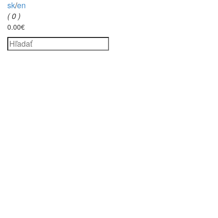
sk
/
en
( 0 )
0.00€