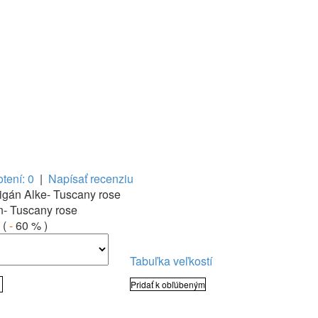
tení: 0
|
Napísať recenziu
igán Alke- Tuscany rose
n- Tuscany rose
(
-
60 %
)
Tabuľka veľkostí
Pridať k obľúbeným