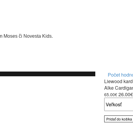
m Moses či Novesta Kids.
Počet hodno
Liewood kard
Alke Cardiga
26.00€
65.00€
Pridať do košíka