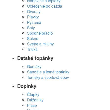
Nohavice a tepláky
Oblečenie do dažďa
Overaly
Plavky
Pyžamá
Šaty
Spodné prádlo
Sukne
Svetre a mikiny
Tričká
Detské topánky
Gumáky
Sandále a letné topánky
Tenisky a športová obuv
Doplnky
Čiapky
Dáždniky
Flaše