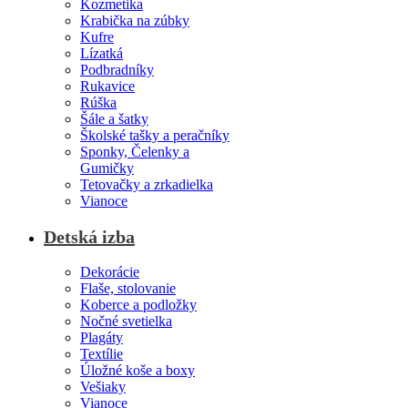
Kozmetika
Krabička na zúbky
Kufre
Lízatká
Podbradníky
Rukavice
Rúška
Šále a šatky
Školské tašky a peračníky
Sponky, Čelenky a
Gumičky
Tetovačky a zrkadielka
Vianoce
Detská izba
Dekorácie
Flaše, stolovanie
Koberce a podložky
Nočné svetielka
Plagáty
Textílie
Úložné koše a boxy
Vešiaky
Vianoce