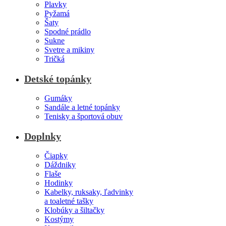
Plavky
Pyžamá
Šaty
Spodné prádlo
Sukne
Svetre a mikiny
Tričká
Detské topánky
Gumáky
Sandále a letné topánky
Tenisky a športová obuv
Doplnky
Čiapky
Dáždniky
Flaše
Hodinky
Kabelky, ruksaky, ľadvinky
a toaletné tašky
Klobúky a šiltačky
Kostýmy