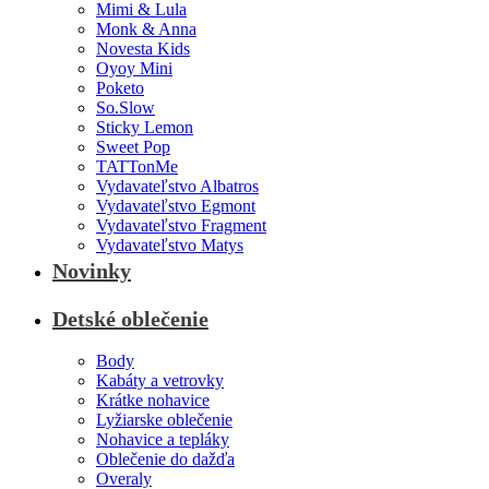
Mimi & Lula
Monk & Anna
Novesta Kids
Oyoy Mini
Poketo
So.Slow
Sticky Lemon
Sweet Pop
TATTonMe
Vydavateľstvo Albatros
Vydavateľstvo Egmont
Vydavateľstvo Fragment
Vydavateľstvo Matys
Novinky
Detské oblečenie
Body
Kabáty a vetrovky
Krátke nohavice
Lyžiarske oblečenie
Nohavice a tepláky
Oblečenie do dažďa
Overaly