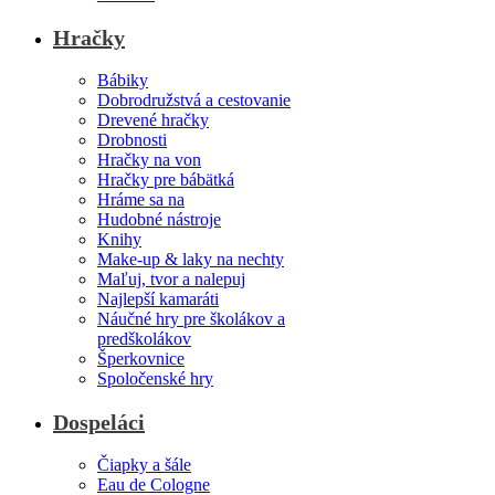
Hračky
Bábiky
Dobrodružstvá a cestovanie
Drevené hračky
Drobnosti
Hračky na von
Hračky pre bábätká
Hráme sa na
Hudobné nástroje
Knihy
Make-up & laky na nechty
Maľuj, tvor a nalepuj
Najlepší kamaráti
Náučné hry pre školákov a
predškolákov
Šperkovnice
Spoločenské hry
Dospeláci
Čiapky a šále
Eau de Cologne