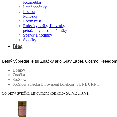
Kozmetika
Letné topánky
Lízatká
Ponožky
Room mist
Ruksaky, tašky, ľadvinky,
peňaženky a toaletné tašky
Šperky a hodinky
Sviečky
Blog
Letný výpredaj je tu! Značky ako Gray Label, Cozmo, Freedom
Domov
Značka
So.Slow
So.Slow sviečka Enjoyment kolekcia- SUNBURNT
So.Slow sviečka Enjoyment kolekcia- SUNBURNT