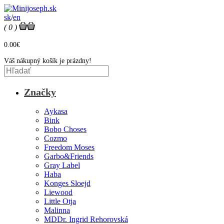
sk
/
en
( 0 )
0.00€
Váš nákupný košík je prázdny!
Značky
Aykasa
Bink
Bobo Choses
Cozmo
Freedom Moses
Garbo&Friends
Gray Label
Haba
Konges Sloejd
Liewood
Little Otja
Malinna
MDDr. Ingrid Rehorovská