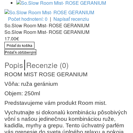
Počet hodnotení: 0
|
Napísať recenziu
So.Slow Room Mist- ROSE GERANIUM
So.Slow Room Mist- ROSE GERANIUM
17.00€
Pridať do košíka
Pridať k obľúbeným
|
Popis
Recenzie (0)
ROOM MIST ROSE GERANIUM
Vôňa: ruža geránium
Objem: 250ml
Predstavujeme vám produkt Room mist.
Vychutnajte si dokonalú kombináciu pôsobivých
vôní s našou jedinečnou kombináciou ruže,
kadidla, myrhy a grepu. Tento úchvatný parfém
vás prenesie do sveta úplného relaxu a pokoja.