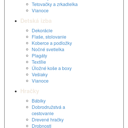
Tetovačky a zrkadielka
Vianoce
Detská izba
Dekorácie
Flaše, stolovanie
Koberce a podložky
Nočné svetielka
Plagáty
Textílie
Úložné koše a boxy
Vešiaky
Vianoce
Hračky
Bábiky
Dobrodružstvá a
cestovanie
Drevené hračky
Drobnosti