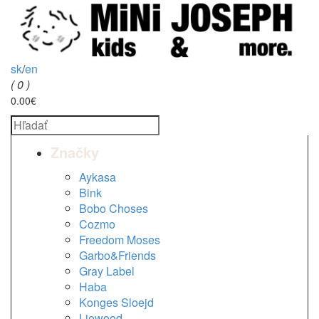
sk
/
en
( 0 )
0.00€
Značky
Aykasa
Bink
Bobo Choses
Cozmo
Freedom Moses
Garbo&Friends
Gray Label
Haba
Konges Sloejd
Liewood