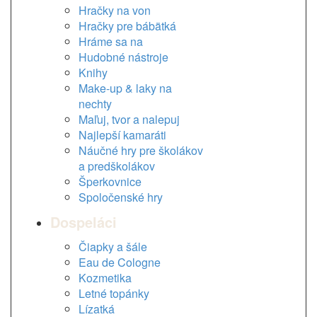
Hračky na von
Hračky pre bábätká
Hráme sa na
Hudobné nástroje
Knihy
Make-up & laky na
nechty
Maľuj, tvor a nalepuj
Najlepší kamaráti
Náučné hry pre školákov
a predškolákov
Šperkovnice
Spoločenské hry
Dospeláci
Čiapky a šále
Eau de Cologne
Kozmetika
Letné topánky
Lízatká