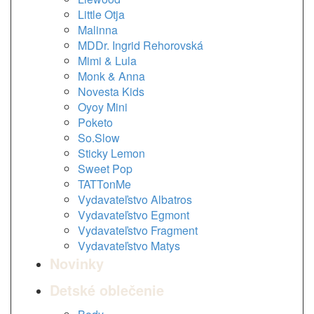
Little Otja
Malinna
MDDr. Ingrid Rehorovská
Mimi & Lula
Monk & Anna
Novesta Kids
Oyoy Mini
Poketo
So.Slow
Sticky Lemon
Sweet Pop
TATTonMe
Vydavateľstvo Albatros
Vydavateľstvo Egmont
Vydavateľstvo Fragment
Vydavateľstvo Matys
Novinky
Detské oblečenie