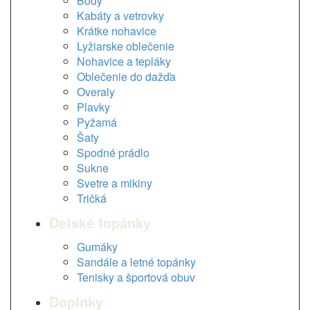
Body
Kabáty a vetrovky
Krátke nohavice
Lyžiarske oblečenie
Nohavice a tepláky
Oblečenie do dažďa
Overaly
Plavky
Pyžamá
Šaty
Spodné prádlo
Sukne
Svetre a mikiny
Tričká
Detské topánky
Gumáky
Sandále a letné topánky
Tenisky a športová obuv
Doplnky