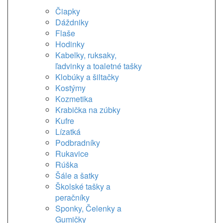
Čiapky
Dáždniky
Flaše
Hodinky
Kabelky, ruksaky,
ľadvinky a toaletné tašky
Klobúky a šiltačky
Kostýmy
Kozmetika
Krabička na zúbky
Kufre
Lízatká
Podbradníky
Rukavice
Rúška
Šále a šatky
Školské tašky a
peračníky
Sponky, Čelenky a
Gumičky