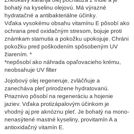
bohatý na kyselinu olejovú. Má výrazné
hydratačné a antibakteriálne účinky.
Vďaka vysokému obsahu vitamínu E pôsobí ako
ochrana pred oxidačným stresom, bojuje proti
známkam starnutia a pokožku upokojuje. Chráni
pokožku pred poškodením spôsobeným UV
žiarením. *
*nepôsobí ako náhrada opaľovacieho krému,
neobsahuje UV filter
Jojobový olej regeneruje, zvláčňuje a
zanecháva pleť prirodzene hydratovanú.
Priaznivo pôsobí na regeneráciu a hojenie
jaziev. Vďaka protizápalovým účinkom je
vhodný aj pre aknóznu pleť. Je bohatý na mono-
nenasýtené mastné kyseliny, provitamín A a
antioxidačný vitamín E.