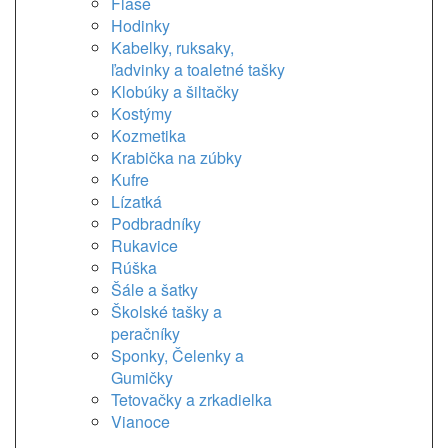
Flaše
Hodinky
Kabelky, ruksaky,
ľadvinky a toaletné tašky
Klobúky a šiltačky
Kostýmy
Kozmetika
Krabička na zúbky
Kufre
Lízatká
Podbradníky
Rukavice
Rúška
Šále a šatky
Školské tašky a
peračníky
Sponky, Čelenky a
Gumičky
Tetovačky a zrkadielka
Vianoce