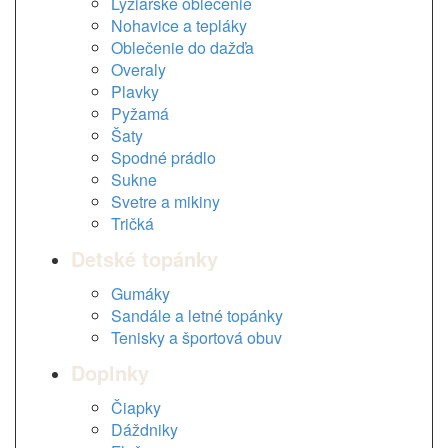
Lyžiarske oblečenie
Nohavice a tepláky
Oblečenie do dažďa
Overaly
Plavky
Pyžamá
Šaty
Spodné prádlo
Sukne
Svetre a mikiny
Tričká
Detské topánky
Gumáky
Sandále a letné topánky
Tenisky a športová obuv
Doplnky
Čiapky
Dáždniky