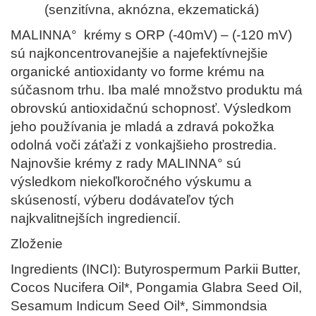
(senzitívna, aknózna, ekzematická)
MALINNA° krémy s ORP (-40mV) – (-120 mV)
sú najkoncentrovanejšie a najefektívnejšie
organické antioxidanty vo forme krému na
súčasnom trhu. Iba malé množstvo produktu má
obrovskú antioxidačnú schopnosť. Výsledkom
jeho používania je mladá a zdravá pokožka
odolná voči záťaži z vonkajšieho prostredia.
Najnovšie krémy z rady MALINNA° sú
výsledkom niekoľkoročného výskumu a
skúseností, výberu dodávateľov tých
najkvalitnejších ingrediencií.
Zloženie
Ingredients (INCI): Butyrospermum Parkii Butter,
Cocos Nucifera Oil*, Pongamia Glabra Seed Oil,
Sesamum Indicum Seed Oil*, Simmondsia