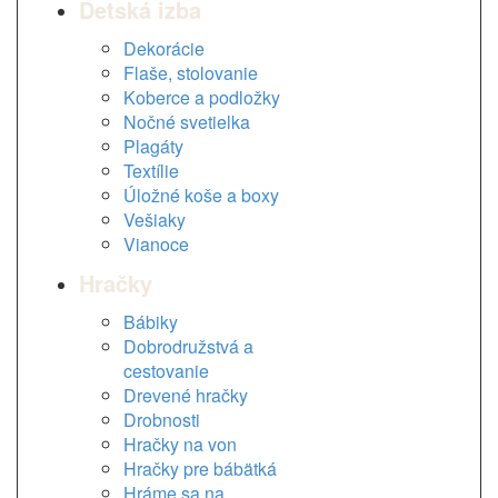
Detská izba
Dekorácie
Flaše, stolovanie
Koberce a podložky
Nočné svetielka
Plagáty
Textílie
Úložné koše a boxy
Vešiaky
Vianoce
Hračky
Bábiky
Dobrodružstvá a
cestovanie
Drevené hračky
Drobnosti
Hračky na von
Hračky pre bábätká
Hráme sa na