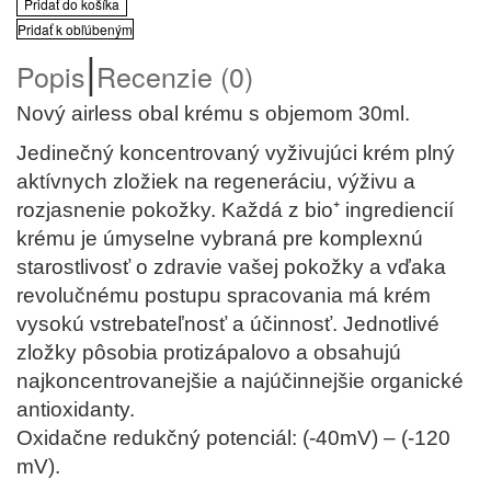
Pridať do košíka
Pridať k obľúbeným
|
Popis
Recenzie (0)
Nový airless obal krému s objemom 30ml.
Jedinečný koncentrovaný vyživujúci krém plný
aktívnych zložiek na regeneráciu, výživu a
rozjasnenie pokožky. Každá z bio
⁺
ingrediencií
krému je úmyselne vybraná pre komplexnú
starostlivosť o zdravie vašej pokožky a vďaka
revolučnému postupu spracovania má krém
vysokú vstrebateľnosť a účinnosť. Jednotlivé
zložky pôsobia protizápalovo a obsahujú
najkoncentrovanejšie a najúčinnejšie organické
antioxidanty.
Oxidačne redukčný potenciál: (-40mV) – (-120
mV).