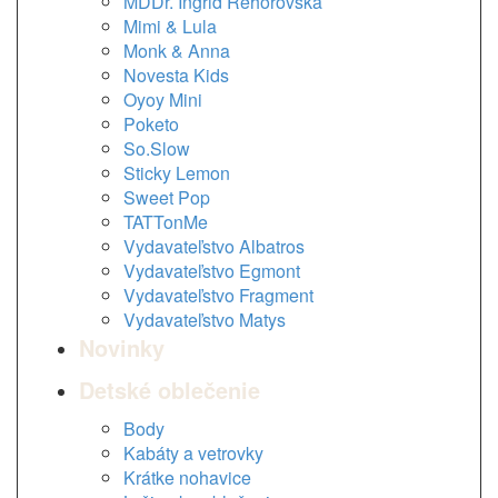
MDDr. Ingrid Rehorovská
Mimi & Lula
Monk & Anna
Novesta Kids
Oyoy Mini
Poketo
So.Slow
Sticky Lemon
Sweet Pop
TATTonMe
Vydavateľstvo Albatros
Vydavateľstvo Egmont
Vydavateľstvo Fragment
Vydavateľstvo Matys
Novinky
Detské oblečenie
Body
Kabáty a vetrovky
Krátke nohavice