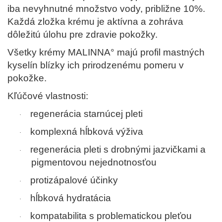
iba nevyhnutné množstvo vody, približne 10%.
Každá zložka krému je aktívna a zohráva
dôležitú úlohu pre zdravie pokožky.
Všetky krémy MALINNA° majú profil mastných
kyselín blízky ich prirodzenému pomeru v
pokožke.
Kľúčové vlastnosti:
regenerácia starnúcej pleti
·
komplexná hĺbková výživa
·
regenerácia pleti s drobnými jazvičkami a
·
pigmentovou nejednotnosťou
protizápalové účinky
·
hĺbková hydratácia
·
kompatabilita s problematickou pleťou
·