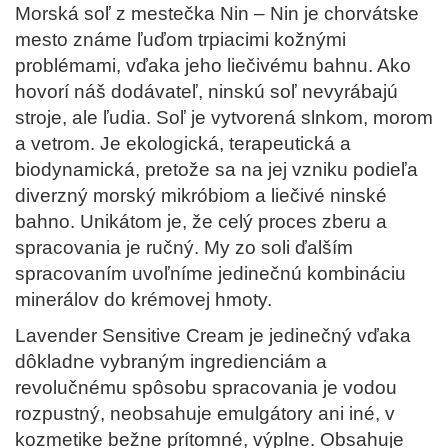
Morská soľ z mestečka Nin – Nin je chorvátske
mesto známe ľuďom trpiacimi kožnými
problémami, vďaka jeho liečivému bahnu. Ako
hovorí náš dodávateľ, ninskú soľ nevyrábajú
stroje, ale ľudia. Soľ je vytvorená slnkom, morom
a vetrom. Je ekologická, terapeutická a
biodynamická, pretože sa na jej vzniku podieľa
diverzný morský mikróbiom a liečivé ninské
bahno. Unikátom je, že celý proces zberu a
spracovania je ručný. My zo soli ďalším
spracovaním uvoľníme jedinečnú kombináciu
minerálov do krémovej hmoty.
Lavender Sensitive Cream je jedinečný vďaka
dôkladne vybraným ingredienciám a
revolučnému spôsobu spracovania je vodou
rozpustný, neobsahuje emulgátory ani iné, v
kozmetike bežne prítomné, výplne. Obsahuje