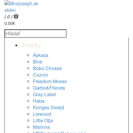
sk
/
en
( 0 )
0.00€
Značky
Aykasa
Bink
Bobo Choses
Cozmo
Freedom Moses
Garbo&Friends
Gray Label
Haba
Konges Sloejd
Liewood
Little Otja
Malinna