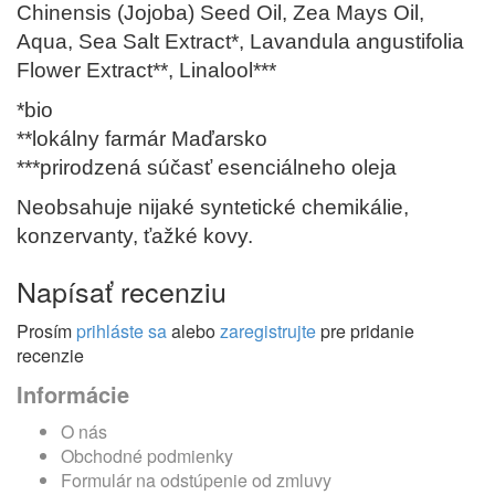
Chinensis (Jojoba) Seed Oil, Zea Mays Oil,
Aqua, Sea Salt Extract*, Lavandula angustifolia
Flower Extract**, Linalool***
*bio
**lokálny farmár Maďarsko
***prirodzená súčasť esenciálneho oleja
Neobsahuje nijaké syntetické chemikálie,
konzervanty, ťažké kovy.
Napísať recenziu
Prosím
prihláste sa
alebo
zaregistrujte
pre pridanie
recenzie
Informácie
O nás
Obchodné podmienky
Formulár na odstúpenie od zmluvy