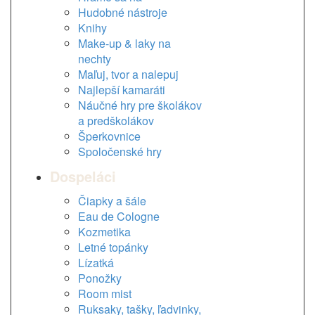
Hudobné nástroje
Knihy
Make-up & laky na
nechty
Maľuj, tvor a nalepuj
Najlepší kamaráti
Náučné hry pre školákov
a predškolákov
Šperkovnice
Spoločenské hry
Dospeláci
Čiapky a šále
Eau de Cologne
Kozmetika
Letné topánky
Lízatká
Ponožky
Room mist
Ruksaky, tašky, ľadvinky,