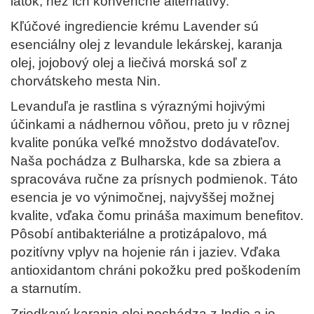
látok, než ich konvenčné alternatívy.
Kľúčové ingrediencie krému Lavender sú
esenciálny olej z levandule lekárskej, karanja
olej, jojobový olej a liečivá morská soľ z
chorvátskeho mesta Nin.
Levanduľa je rastlina s výraznými hojivými
účinkami a nádhernou vôňou, preto ju v rôznej
kvalite ponúka veľké množstvo dodávateľov.
Naša pochádza z Bulharska, kde sa zbiera a
spracováva ručne za prísnych podmienok. Táto
esencia je vo výnimočnej, najvyššej možnej
kvalite, vďaka čomu prináša maximum benefitov.
Pôsobí antibakteriálne a protizápalovo, má
pozitívny vplyv na hojenie rán i jaziev. Vďaka
antioxidantom chráni pokožku pred poškodením
a starnutím.
Zriedkavý karanja olej pochádza z Indie a je