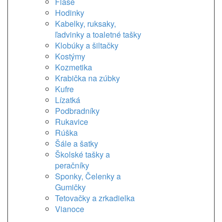
Flaše
Hodinky
Kabelky, ruksaky,
ľadvinky a toaletné tašky
Klobúky a šiltačky
Kostýmy
Kozmetika
Krabička na zúbky
Kufre
Lízatká
Podbradníky
Rukavice
Rúška
Šále a šatky
Školské tašky a
peračníky
Sponky, Čelenky a
Gumičky
Tetovačky a zrkadielka
Vianoce