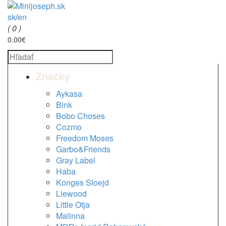
sk
/
en
( 0 )
0.00€
Značky
Aykasa
Bink
Bobo Choses
Cozmo
Freedom Moses
Garbo&Friends
Gray Label
Haba
Konges Sloejd
Liewood
Little Otja
Malinna