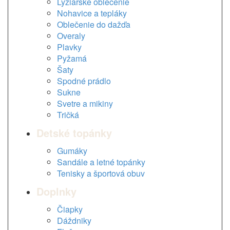
Lyžiarske oblečenie
Nohavice a tepláky
Oblečenie do dažďa
Overaly
Plavky
Pyžamá
Šaty
Spodné prádlo
Sukne
Svetre a mikiny
Tričká
Detské topánky
Gumáky
Sandále a letné topánky
Tenisky a športová obuv
Doplnky
Čiapky
Dáždniky