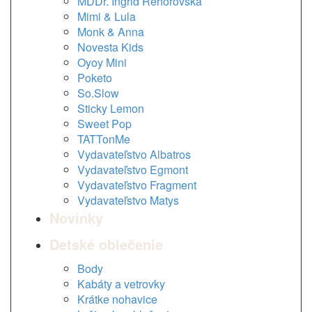
MDDr. Ingrid Rehorovská
Mimi & Lula
Monk & Anna
Novesta Kids
Oyoy Mini
Poketo
So.Slow
Sticky Lemon
Sweet Pop
TATTonMe
Vydavateľstvo Albatros
Vydavateľstvo Egmont
Vydavateľstvo Fragment
Vydavateľstvo Matys
Novinky
Detské oblečenie
Body
Kabáty a vetrovky
Krátke nohavice