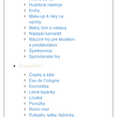
Hudobné nástroje
Knihy
Make-up & laky na
nechty
Maľuj, tvor a nalepuj
Najlepší kamaráti
Náučné hry pre školákov
a predškolákov
Šperkovnice
Spoločenské hry
Dospeláci
Čiapky a šále
Eau de Cologne
Kozmetika
Letné topánky
Lízatká
Ponožky
Room mist
Ruksaky, tašky, ľadvinky,