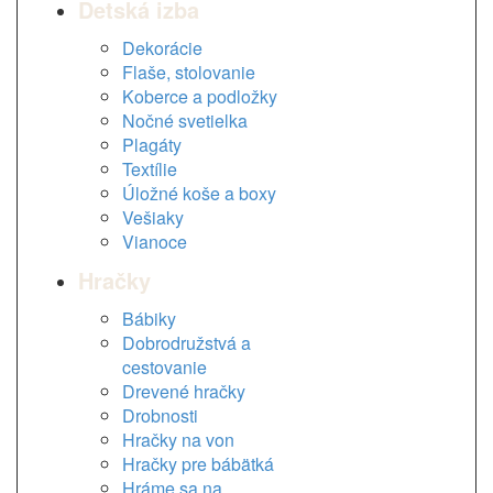
Detská izba
Dekorácie
Flaše, stolovanie
Koberce a podložky
Nočné svetielka
Plagáty
Textílie
Úložné koše a boxy
Vešiaky
Vianoce
Hračky
Bábiky
Dobrodružstvá a
cestovanie
Drevené hračky
Drobnosti
Hračky na von
Hračky pre bábätká
Hráme sa na