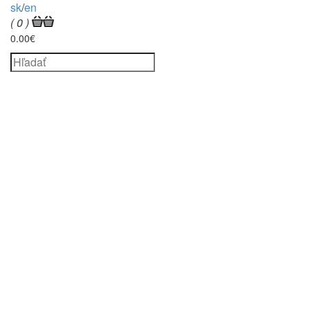
sk
/
en
( 0 )
0.00€