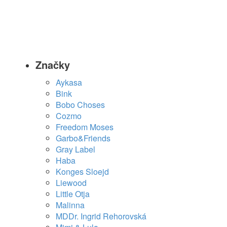
Značky
Aykasa
Bink
Bobo Choses
Cozmo
Freedom Moses
Garbo&Friends
Gray Label
Haba
Konges Sloejd
Liewood
Little Otja
Malinna
MDDr. Ingrid Rehorovská