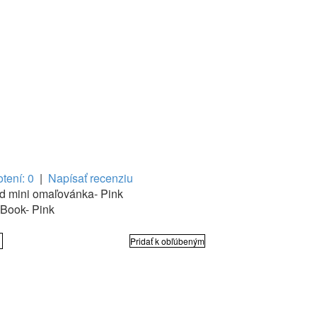
tení: 0
|
Napísať recenziu
d mini omaľovánka- Pink
 Book- Pink
Pridať k obľúbeným