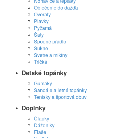
Nohavice a tepláky
Oblečenie do dažďa
Overaly
Plavky
Pyžamá
Šaty
Spodné prádlo
Sukne
Svetre a mikiny
Tričká
Detské topánky
Gumáky
Sandále a letné topánky
Tenisky a športová obuv
Doplnky
Čiapky
Dáždniky
Flaše