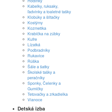
Hodinky
Kabelky, ruksaky,
ľadvinky a toaletné tašky
Klobúky a šiltačky
Kostýmy
Kozmetika
Krabička na zúbky
Kufre
Lízatká
Podbradníky
Rukavice
Rúška
Šále a šatky
Školské tašky a
peračníky
Sponky, Čelenky a
Gumičky
Tetovačky a zrkadielka
Vianoce
Detská izba