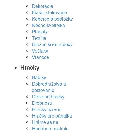
Dekorácie
Flaše, stolovanie
Koberce a podložky
Nočné svetielka
Plagáty
Textílie
Úložné koše a boxy
Vešiaky
Vianoce
Hračky
Bábiky
Dobrodružstvá a
cestovanie
Drevené hračky
Drobnosti
Hračky na von
Hračky pre bábätká
Hráme sa na
Hudobné nástroje