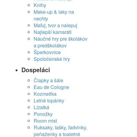
Knihy
Make-up & laky na
nechty
Maľuj, tvor a nalepuj
Najlepší kamaráti
Náučné hry pre školákov
a predškolákov
Šperkovnice
Spoločenské hry
Dospeláci
Čiapky a šále
Eau de Cologne
Kozmetika
Letné topánky
Lízatká
Ponožky
Room mist
Ruksaky, tašky, ľadvinky,
peňaženky a toaletné