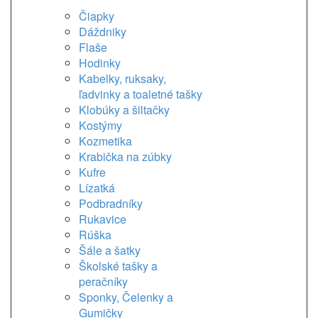
Čiapky
Dáždniky
Flaše
Hodinky
Kabelky, ruksaky,
ľadvinky a toaletné tašky
Klobúky a šiltačky
Kostýmy
Kozmetika
Krabička na zúbky
Kufre
Lízatká
Podbradníky
Rukavice
Rúška
Šále a šatky
Školské tašky a
peračníky
Sponky, Čelenky a
Gumičky