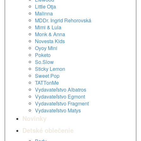
Little Otja
Malinna
MDDr. Ingrid Rehorovská
Mimi & Lula
Monk & Anna
Novesta Kids
Oyoy Mini
Poketo
So.Slow
Sticky Lemon
Sweet Pop
TATTonMe
Vydavateľstvo Albatros
Vydavateľstvo Egmont
Vydavateľstvo Fragment
Vydavateľstvo Matys
Novinky
Detské oblečenie