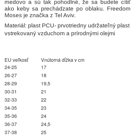
medovo a sú tak pohodlné, že sa budete cítiť
ako keby sa prechádzate po oblaku. Freedom
Moses je značka z Tel Aviv.
Materiál: plast PCU- prvotriedny udržateľný plast
vstrekovaný vzduchom a prírodnými olejmi
EU veľkosť
Vnútorná dĺžka v cm
24-25
17
26-27
18
28-29
19,5
30-31
21
32-33
22
34-35
23
35-36
24
36-37
24,5
37-38
25