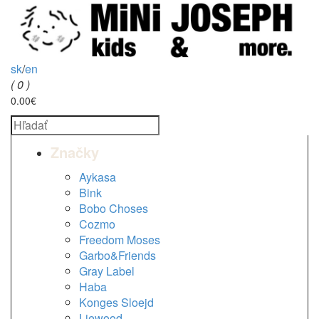
sk
/
en
( 0 )
0.00€
Značky
Aykasa
Bink
Bobo Choses
Cozmo
Freedom Moses
Garbo&Friends
Gray Label
Haba
Konges Sloejd
Liewood