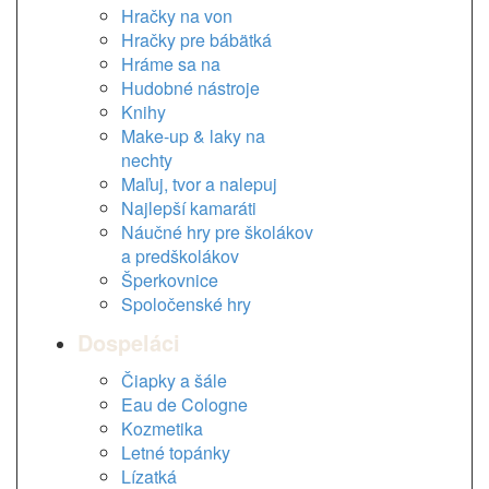
Hračky na von
Hračky pre bábätká
Hráme sa na
Hudobné nástroje
Knihy
Make-up & laky na
nechty
Maľuj, tvor a nalepuj
Najlepší kamaráti
Náučné hry pre školákov
a predškolákov
Šperkovnice
Spoločenské hry
Dospeláci
Čiapky a šále
Eau de Cologne
Kozmetika
Letné topánky
Lízatká