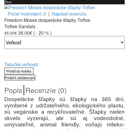
Zľava
Počet hodnotení: 0
|
Napísať recenziu
Freedom Moses dospelácke šľapky Toffee
Toffee Sandals
36.00€
(
-
20 %
)
45.00€
Tabuľka veľkostí
Pridať do košíka
Pridať k obľúbeným
|
Popis
Recenzie (0)
Dospelácke šľapky sú šľapky na 365 dní,
vyrobené z udržateľného, ekologického plastu,
sú vegánske a recykľovateľné. Šľapky nielen
skvelo vyzerajú, ale sú aj vodeodolné,
umývateľné, animal friendly, voňajú mlieko-