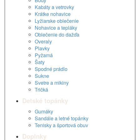
Body
Kabáty a vetrovky
Krátke nohavice
Lyžiarske oblečenie
Nohavice a tepláky
Oblečenie do dažďa
Overaly
Plavky
Pyžamá
Šaty
Spodné prádlo
Sukne
Svetre a mikiny
Tričká
Detské topánky
Gumáky
Sandále a letné topánky
Tenisky a športová obuv
Doplnky