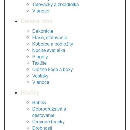
Tetovačky a zrkadielka
Vianoce
Detská izba
Dekorácie
Flaše, stolovanie
Koberce a podložky
Nočné svetielka
Plagáty
Textílie
Úložné koše a boxy
Vešiaky
Vianoce
Hračky
Bábiky
Dobrodružstvá a
cestovanie
Drevené hračky
Drobnosti