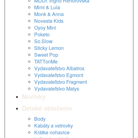
MDDr. Ingrid Rehorovská
Mimi & Lula
Monk & Anna
Novesta Kids
Oyoy Mini
Poketo
So.Slow
Sticky Lemon
Sweet Pop
TATTonMe
Vydavateľstvo Albatros
Vydavateľstvo Egmont
Vydavateľstvo Fragment
Vydavateľstvo Matys
Novinky
Detské oblečenie
Body
Kabáty a vetrovky
Krátke nohavice