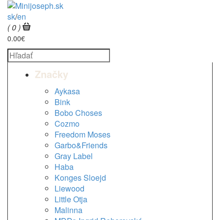
sk
/
en
( 0 )
0.00€
Značky
Aykasa
Bink
Bobo Choses
Cozmo
Freedom Moses
Garbo&Friends
Gray Label
Haba
Konges Sloejd
Liewood
Little Otja
Malinna