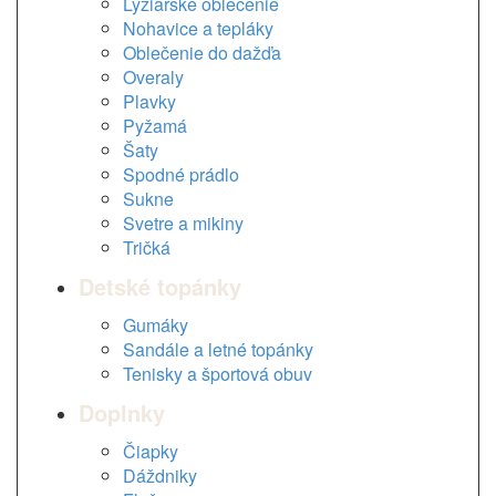
Lyžiarske oblečenie
Nohavice a tepláky
Oblečenie do dažďa
Overaly
Plavky
Pyžamá
Šaty
Spodné prádlo
Sukne
Svetre a mikiny
Tričká
Detské topánky
Gumáky
Sandále a letné topánky
Tenisky a športová obuv
Doplnky
Čiapky
Dáždniky