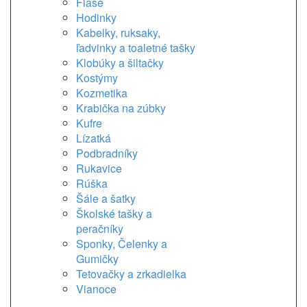
Flaše
Hodinky
Kabelky, ruksaky,
ľadvinky a toaletné tašky
Klobúky a šiltačky
Kostýmy
Kozmetika
Krabička na zúbky
Kufre
Lízatká
Podbradníky
Rukavice
Rúška
Šále a šatky
Školské tašky a
peračníky
Sponky, Čelenky a
Gumičky
Tetovačky a zrkadielka
Vianoce