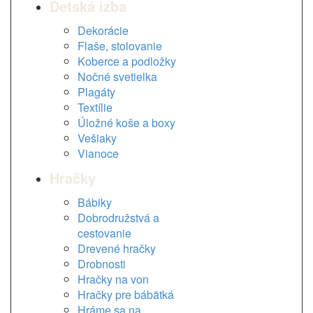
Detská izba
Dekorácie
Flaše, stolovanie
Koberce a podložky
Nočné svetielka
Plagáty
Textílie
Úložné koše a boxy
Vešiaky
Vianoce
Hračky
Bábiky
Dobrodružstvá a
cestovanie
Drevené hračky
Drobnosti
Hračky na von
Hračky pre bábätká
Hráme sa na