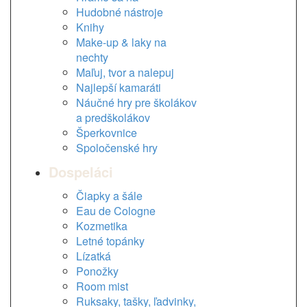
Hudobné nástroje
Knihy
Make-up & laky na
nechty
Maľuj, tvor a nalepuj
Najlepší kamaráti
Náučné hry pre školákov
a predškolákov
Šperkovnice
Spoločenské hry
Dospeláci
Čiapky a šále
Eau de Cologne
Kozmetika
Letné topánky
Lízatká
Ponožky
Room mist
Ruksaky, tašky, ľadvinky,