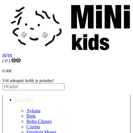
sk
/
en
( 0 )
0.00€
Váš nákupný košík je prázdny!
Značky
Aykasa
Bink
Bobo Choses
Cozmo
Freedom Moses