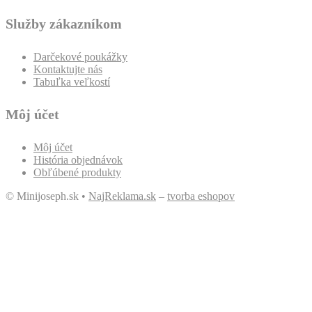
Služby zákazníkom
Darčekové poukážky
Kontaktujte nás
Tabuľka veľkostí
Môj účet
Môj účet
História objednávok
Obľúbené produkty
© Minijoseph.sk •
NajReklama.sk
–
tvorba eshopov