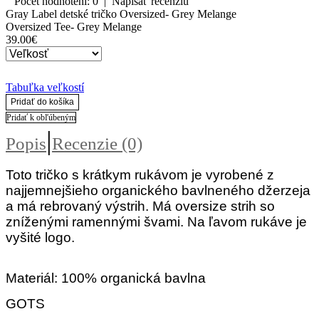
Počet hodnotení: 0
|
Napísať recenziu
Gray Label detské tričko Oversized- Grey Melange
Oversized Tee- Grey Melange
39.00€
Tabuľka veľkostí
Pridať do košíka
Pridať k obľúbeným
|
Popis
Recenzie (0)
Toto tričko s krátkym rukávom je vyrobené z
najjemnejšieho organického bavlneného džerzeja
a má rebrovaný výstrih. Má oversize strih so
zníženými ramennými švami. Na ľavom rukáve je
vyšité logo.
Materiál: 100% organická bavlna
GOTS