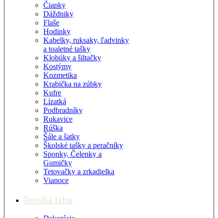
Čiapky
Dáždniky
Flaše
Hodinky
Kabelky, ruksaky, ľadvinky
a toaletné tašky
Klobúky a šiltačky
Kostýmy
Kozmetika
Krabička na zúbky
Kufre
Lízatká
Podbradníky
Rukavice
Rúška
Šále a šatky
Školské tašky a peračníky
Sponky, Čelenky a
Gumičky
Tetovačky a zrkadielka
Vianoce
Detská izba