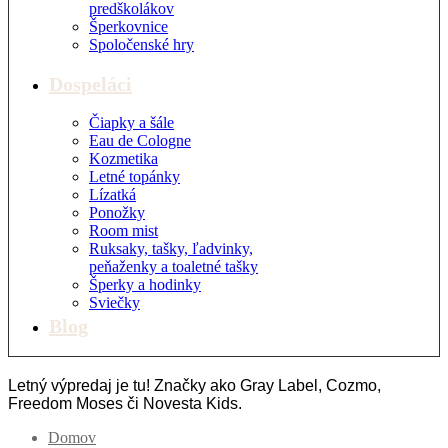
predškolákov
Šperkovnice
Spoločenské hry
Dospeláci
Čiapky a šále
Eau de Cologne
Kozmetika
Letné topánky
Lízatká
Ponožky
Room mist
Ruksaky, tašky, ľadvinky,
peňaženky a toaletné tašky
Šperky a hodinky
Sviečky
Blog
Letný výpredaj je tu! Značky ako Gray Label, Cozmo,
Freedom Moses či Novesta Kids.
Domov