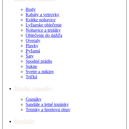
Body
Kabáty a vetrovky
Krátke nohavice
Lyžiarske oblečenie
Nohavice a tepláky
Oblečenie do dažďa
Overaly
Plavky
Pyžamá
Šaty
Spodné prádlo
Sukne
Svetre a mikiny
Tričká
Detské topánky
Gumáky
Sandále a letné topánky
Tenisky a športová obuv
Doplnky