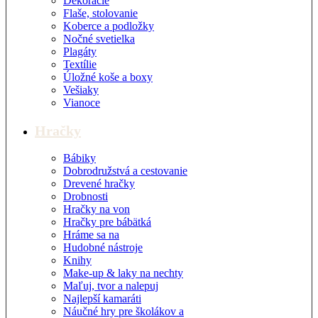
Dekorácie
Flaše, stolovanie
Koberce a podložky
Nočné svetielka
Plagáty
Textílie
Úložné koše a boxy
Vešiaky
Vianoce
Hračky
Bábiky
Dobrodružstvá a cestovanie
Drevené hračky
Drobnosti
Hračky na von
Hračky pre bábätká
Hráme sa na
Hudobné nástroje
Knihy
Make-up & laky na nechty
Maľuj, tvor a nalepuj
Najlepší kamaráti
Náučné hry pre školákov a