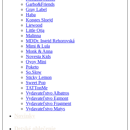
Garbo&Friends
Gray Label
Haba
Konges Sloejd
Liewood
Little Otja
Malinna
MDDr. Ingrid Rehorovská
Mimi & Lula
Monk & Anna
Novesta Kids
Oyoy Mini
Poketo
So.Slow
Sticky Lemon
Sweet Pop
TATTonMe
Vydavateľstvo Albatros
Vydavateľstvo Egmont
Vydavateľstvo Fragment
Vydavateľstvo Matys
Novinky
Detské oblečenie