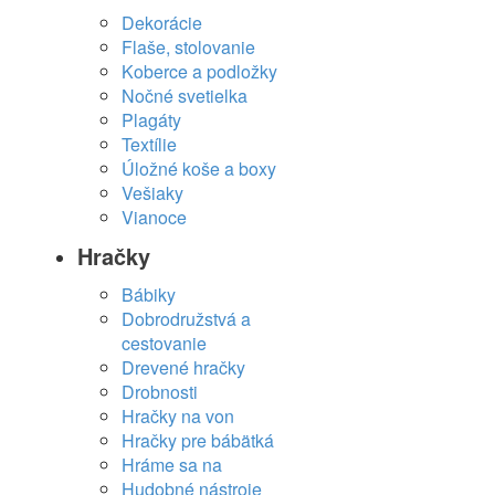
Dekorácie
Flaše, stolovanie
Koberce a podložky
Nočné svetielka
Plagáty
Textílie
Úložné koše a boxy
Vešiaky
Vianoce
Hračky
Bábiky
Dobrodružstvá a
cestovanie
Drevené hračky
Drobnosti
Hračky na von
Hračky pre bábätká
Hráme sa na
Hudobné nástroje