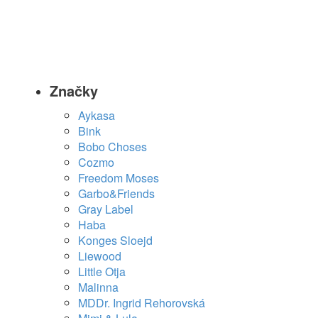
Značky
Aykasa
Bink
Bobo Choses
Cozmo
Freedom Moses
Garbo&Friends
Gray Label
Haba
Konges Sloejd
Liewood
Little Otja
Malinna
MDDr. Ingrid Rehorovská