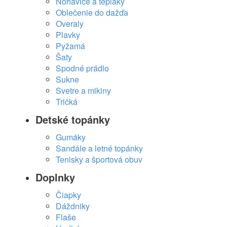
Nohavice a tepláky
Oblečenie do dažďa
Overaly
Plavky
Pyžamá
Šaty
Spodné prádlo
Sukne
Svetre a mikiny
Tričká
Detské topánky
Gumáky
Sandále a letné topánky
Tenisky a športová obuv
Doplnky
Čiapky
Dáždniky
Flaše