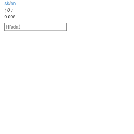
sk
/
en
( 0 )
0.00€