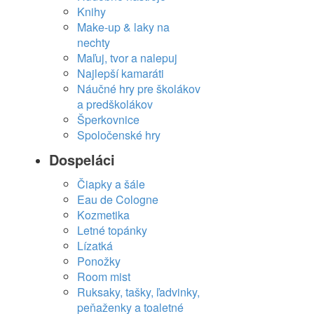
Knihy
Make-up & laky na
nechty
Maľuj, tvor a nalepuj
Najlepší kamaráti
Náučné hry pre školákov
a predškolákov
Šperkovnice
Spoločenské hry
Dospeláci
Čiapky a šále
Eau de Cologne
Kozmetika
Letné topánky
Lízatká
Ponožky
Room mist
Ruksaky, tašky, ľadvinky,
peňaženky a toaletné