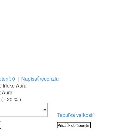
tení: 0
|
Napísať recenziu
 tričko Aura
t Aura
(
-
20 %
)
Tabuľka veľkostí
Pridať k obľúbeným