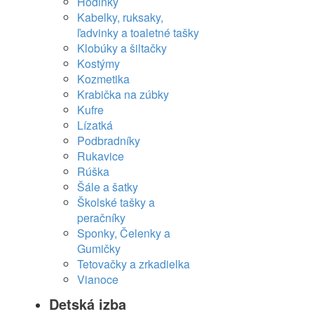
Hodinky
Kabelky, ruksaky,
ľadvinky a toaletné tašky
Klobúky a šiltačky
Kostýmy
Kozmetika
Krabička na zúbky
Kufre
Lízatká
Podbradníky
Rukavice
Rúška
Šále a šatky
Školské tašky a
peračníky
Sponky, Čelenky a
Gumičky
Tetovačky a zrkadielka
Vianoce
Detská izba