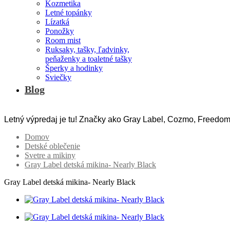
Kozmetika
Letné topánky
Lízatká
Ponožky
Room mist
Ruksaky, tašky, ľadvinky,
peňaženky a toaletné tašky
Šperky a hodinky
Sviečky
Blog
Letný výpredaj je tu! Značky ako Gray Label, Cozmo, Freedom
Domov
Detské oblečenie
Svetre a mikiny
Gray Label detská mikina- Nearly Black
Gray Label detská mikina- Nearly Black