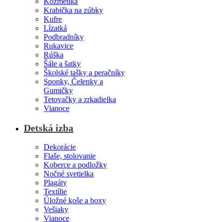
Kozmetika
Krabička na zúbky
Kufre
Lízatká
Podbradníky
Rukavice
Rúška
Šále a šatky
Školské tašky a peračníky
Sponky, Čelenky a
Gumičky
Tetovačky a zrkadielka
Vianoce
Detská izba
Dekorácie
Flaše, stolovanie
Koberce a podložky
Nočné svetielka
Plagáty
Textílie
Úložné koše a boxy
Vešiaky
Vianoce