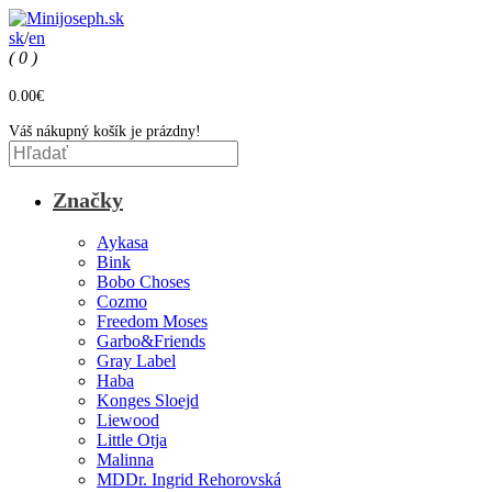
sk
/
en
( 0 )
0.00€
Váš nákupný košík je prázdny!
Značky
Aykasa
Bink
Bobo Choses
Cozmo
Freedom Moses
Garbo&Friends
Gray Label
Haba
Konges Sloejd
Liewood
Little Otja
Malinna
MDDr. Ingrid Rehorovská