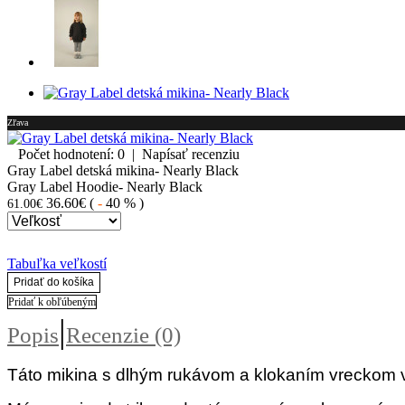
Zľava
Počet hodnotení: 0
|
Napísať recenziu
Gray Label detská mikina- Nearly Black
Gray Label Hoodie- Nearly Black
36.60€
(
-
40 %
)
61.00€
Tabuľka veľkostí
Pridať do košíka
Pridať k obľúbeným
|
Popis
Recenzie (0)
Táto mikina s dlhým rukávom a klokaním vreckom v