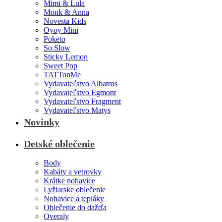
Mimi & Lula
Monk & Anna
Novesta Kids
Oyoy Mini
Poketo
So.Slow
Sticky Lemon
Sweet Pop
TATTonMe
Vydavateľstvo Albatros
Vydavateľstvo Egmont
Vydavateľstvo Fragment
Vydavateľstvo Matys
Novinky
Detské oblečenie
Body
Kabáty a vetrovky
Krátke nohavice
Lyžiarske oblečenie
Nohavice a tepláky
Oblečenie do dažďa
Overaly