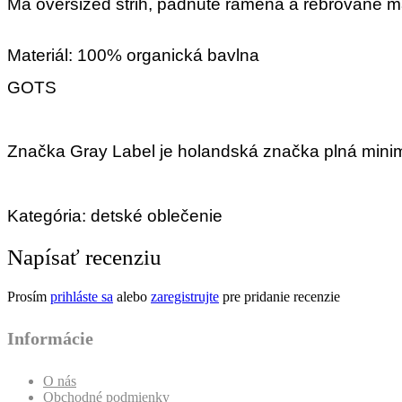
Má oversized strih, padnuté ramená a rebrované m
Materiál: 100% organická bavlna
GOTS
Značka Gray Label je holandská značka plná minima
Kategória: detské oblečenie
Napísať recenziu
Prosím
prihláste sa
alebo
zaregistrujte
pre pridanie recenzie
Informácie
O nás
Obchodné podmienky