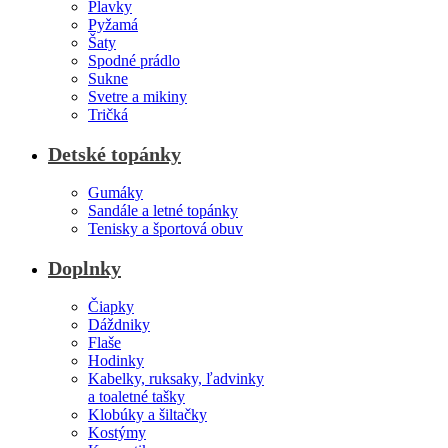
Plavky
Pyžamá
Šaty
Spodné prádlo
Sukne
Svetre a mikiny
Tričká
Detské topánky
Gumáky
Sandále a letné topánky
Tenisky a športová obuv
Doplnky
Čiapky
Dáždniky
Flaše
Hodinky
Kabelky, ruksaky, ľadvinky
a toaletné tašky
Klobúky a šiltačky
Kostýmy