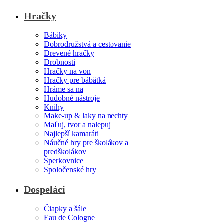
Hračky
Bábiky
Dobrodružstvá a cestovanie
Drevené hračky
Drobnosti
Hračky na von
Hračky pre bábätká
Hráme sa na
Hudobné nástroje
Knihy
Make-up & laky na nechty
Maľuj, tvor a nalepuj
Najlepší kamaráti
Náučné hry pre školákov a
predškolákov
Šperkovnice
Spoločenské hry
Dospeláci
Čiapky a šále
Eau de Cologne