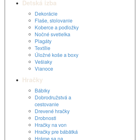
Detská izba
Dekorácie
Flaše, stolovanie
Koberce a podložky
Nočné svetielka
Plagáty
Textílie
Úložné koše a boxy
Vešiaky
Vianoce
Hračky
Bábiky
Dobrodružstvá a
cestovanie
Drevené hračky
Drobnosti
Hračky na von
Hračky pre bábätká
Hráme sa na