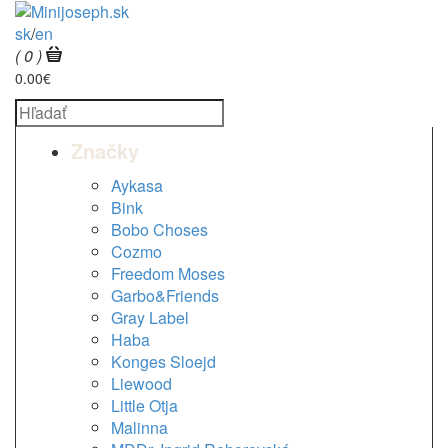
sk
/
en
( 0 )
0.00€
Značky
Aykasa
Bink
Bobo Choses
Cozmo
Freedom Moses
Garbo&Friends
Gray Label
Haba
Konges Sloejd
Liewood
Little Otja
Malinna