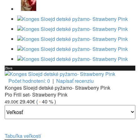
Zľava
Počet hodnotení: 0
|
Napísať recenziu
Konges Sloejd detské pyžamo- Strawberry Pink
Pio Frill set- Strawberry Pink
29.40€
(
-
40 %
)
49.00€
Tabuľka veľkostí