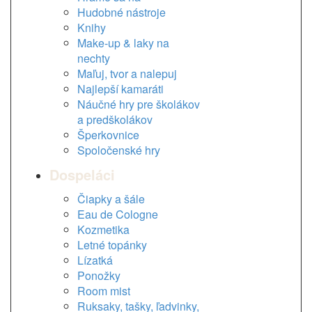
Hudobné nástroje
Knihy
Make-up & laky na
nechty
Maľuj, tvor a nalepuj
Najlepší kamaráti
Náučné hry pre školákov
a predškolákov
Šperkovnice
Spoločenské hry
Dospeláci
Čiapky a šále
Eau de Cologne
Kozmetika
Letné topánky
Lízatká
Ponožky
Room mist
Ruksaky, tašky, ľadvinky,