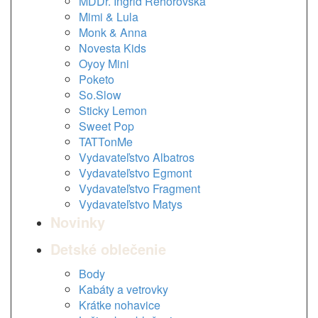
MDDr. Ingrid Rehorovská
Mimi & Lula
Monk & Anna
Novesta Kids
Oyoy Mini
Poketo
So.Slow
Sticky Lemon
Sweet Pop
TATTonMe
Vydavateľstvo Albatros
Vydavateľstvo Egmont
Vydavateľstvo Fragment
Vydavateľstvo Matys
Novinky
Detské oblečenie
Body
Kabáty a vetrovky
Krátke nohavice