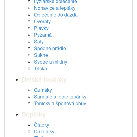
Lyžiarske oblečenie
Nohavice a tepláky
Oblečenie do dažďa
Overaly
Plavky
Pyžamá
Šaty
Spodné prádlo
Sukne
Svetre a mikiny
Tričká
Detské topánky
Gumáky
Sandále a letné topánky
Tenisky a športová obuv
Doplnky
Čiapky
Dáždniky