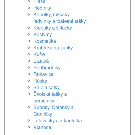
Flaše
Hodinky
Kabelky, ruksaky,
ľadvinky a toaletné tašky
Klobúky a šiltačky
Kostýmy
Kozmetika
Krabička na zúbky
Kufre
Lízatká
Podbradníky
Rukavice
Rúška
Šále a šatky
Školské tašky a
peračníky
Sponky, Čelenky a
Gumičky
Tetovačky a zrkadielka
Vianoce