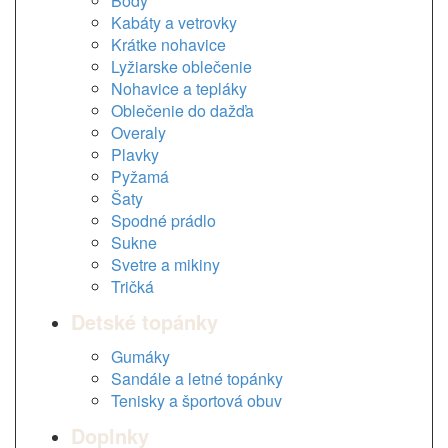
Body
Kabáty a vetrovky
Krátke nohavice
Lyžiarske oblečenie
Nohavice a tepláky
Oblečenie do dažďa
Overaly
Plavky
Pyžamá
Šaty
Spodné prádlo
Sukne
Svetre a mikiny
Tričká
Detské topánky
Gumáky
Sandále a letné topánky
Tenisky a športová obuv
Doplnky