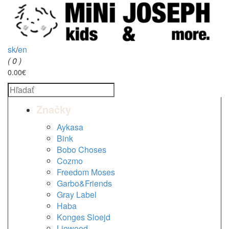
sk
/
en
( 0 )
0.00€
Značky
Aykasa
Bink
Bobo Choses
Cozmo
Freedom Moses
Garbo&Friends
Gray Label
Haba
Konges Sloejd
Liewood