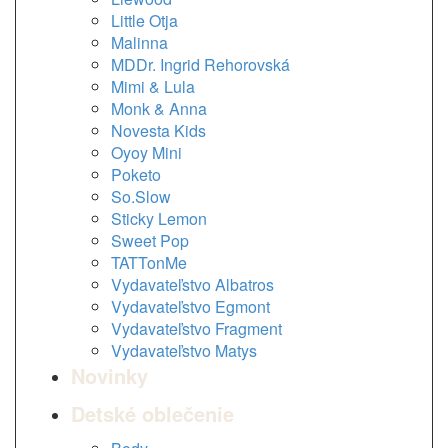
Little Otja
Malinna
MDDr. Ingrid Rehorovská
Mimi & Lula
Monk & Anna
Novesta Kids
Oyoy Mini
Poketo
So.Slow
Sticky Lemon
Sweet Pop
TATTonMe
Vydavateľstvo Albatros
Vydavateľstvo Egmont
Vydavateľstvo Fragment
Vydavateľstvo Matys
Novinky
Detské oblečenie