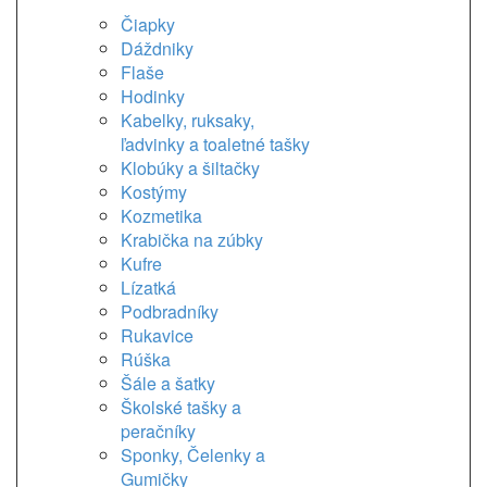
Čiapky
Dáždniky
Flaše
Hodinky
Kabelky, ruksaky,
ľadvinky a toaletné tašky
Klobúky a šiltačky
Kostýmy
Kozmetika
Krabička na zúbky
Kufre
Lízatká
Podbradníky
Rukavice
Rúška
Šále a šatky
Školské tašky a
peračníky
Sponky, Čelenky a
Gumičky