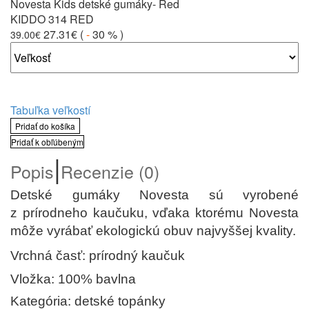
Novesta Kids detské gumáky- Red
KIDDO 314 RED
27.31€
(
-
30 %
)
39.00€
Tabuľka veľkostí
Pridať do košíka
Pridať k obľúbeným
|
Popis
Recenzie (0)
Detské
gumáky Novesta sú vyrobené
z prírodneho kaučuku, vďaka ktorému Novesta
môže vyrábať ekologickú obuv najvyššej kvality.
Vrchná časť: prírodný kaučuk
Vložka: 100% bavlna
Kategória: detské topánky