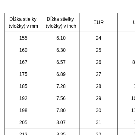
Dĺžka stielky
Dĺžka stielky
EUR
(vložky) v mm
(vložky) v inch
155
6.10
24
160
6.30
25
167
6.57
26
8
175
6.89
27
185
7.28
28
192
7.56
29
1
198
7.80
30
1
205
8.07
31
212
8.35
32