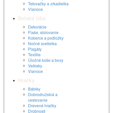
Tetovačky a zrkadielka
Vianoce
Detská izba
Dekorácie
Flaše, stolovanie
Koberce a podložky
Nočné svetielka
Plagáty
Textílie
Úložné koše a boxy
Vešiaky
Vianoce
Hračky
Bábiky
Dobrodružstvá a
cestovanie
Drevené hračky
Drobnosti