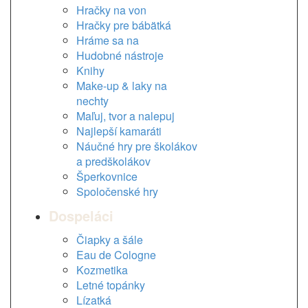
Hračky na von
Hračky pre bábätká
Hráme sa na
Hudobné nástroje
Knihy
Make-up & laky na
nechty
Maľuj, tvor a nalepuj
Najlepší kamaráti
Náučné hry pre školákov
a predškolákov
Šperkovnice
Spoločenské hry
Dospeláci
Čiapky a šále
Eau de Cologne
Kozmetika
Letné topánky
Lízatká