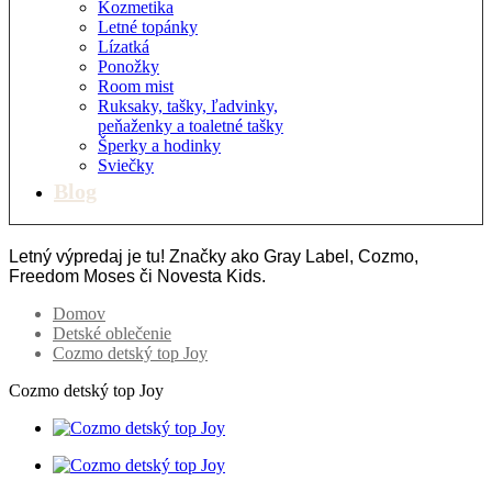
Kozmetika
Letné topánky
Lízatká
Ponožky
Room mist
Ruksaky, tašky, ľadvinky,
peňaženky a toaletné tašky
Šperky a hodinky
Sviečky
Blog
Letný výpredaj je tu! Značky ako Gray Label, Cozmo,
Freedom Moses či Novesta Kids.
Domov
Detské oblečenie
Cozmo detský top Joy
Cozmo detský top Joy