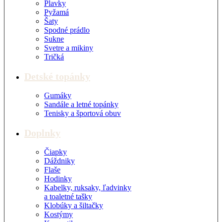
Plavky
Pyžamá
Šaty
Spodné prádlo
Sukne
Svetre a mikiny
Tričká
Detské topánky
Gumáky
Sandále a letné topánky
Tenisky a športová obuv
Doplnky
Čiapky
Dáždniky
Flaše
Hodinky
Kabelky, ruksaky, ľadvinky
a toaletné tašky
Klobúky a šiltačky
Kostýmy