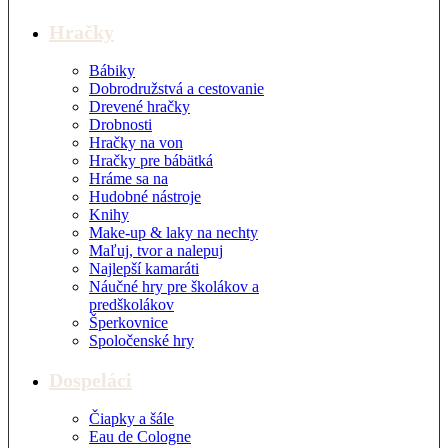
Hračky
Bábiky
Dobrodružstvá a cestovanie
Drevené hračky
Drobnosti
Hračky na von
Hračky pre bábätká
Hráme sa na
Hudobné nástroje
Knihy
Make-up & laky na nechty
Maľuj, tvor a nalepuj
Najlepší kamaráti
Náučné hry pre školákov a
predškolákov
Šperkovnice
Spoločenské hry
Dospeláci
Čiapky a šále
Eau de Cologne