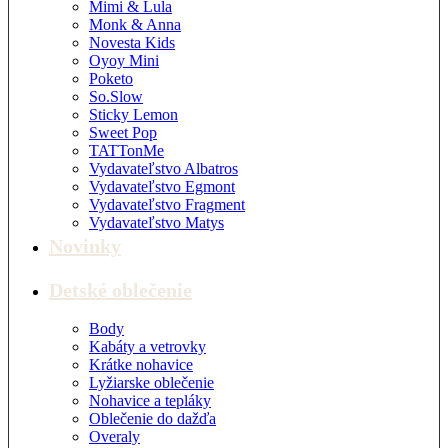
Mimi & Lula
Monk & Anna
Novesta Kids
Oyoy Mini
Poketo
So.Slow
Sticky Lemon
Sweet Pop
TATTonMe
Vydavateľstvo Albatros
Vydavateľstvo Egmont
Vydavateľstvo Fragment
Vydavateľstvo Matys
Novinky
Detské oblečenie
Body
Kabáty a vetrovky
Krátke nohavice
Lyžiarske oblečenie
Nohavice a tepláky
Oblečenie do dažďa
Overaly