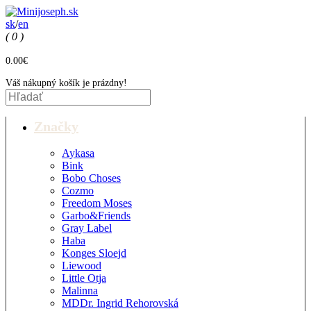
sk
/
en
( 0 )
0.00€
Váš nákupný košík je prázdny!
Značky
Aykasa
Bink
Bobo Choses
Cozmo
Freedom Moses
Garbo&Friends
Gray Label
Haba
Konges Sloejd
Liewood
Little Otja
Malinna
MDDr. Ingrid Rehorovská