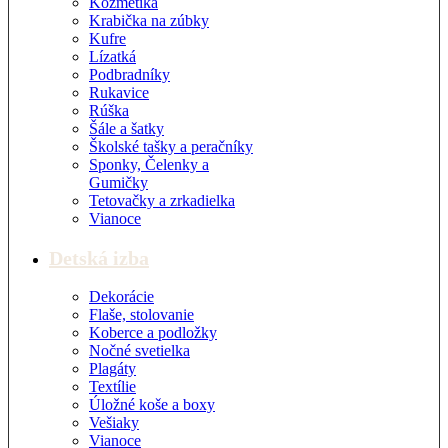
Kozmetika
Krabička na zúbky
Kufre
Lízatká
Podbradníky
Rukavice
Rúška
Šále a šatky
Školské tašky a peračníky
Sponky, Čelenky a
Gumičky
Tetovačky a zrkadielka
Vianoce
Detská izba
Dekorácie
Flaše, stolovanie
Koberce a podložky
Nočné svetielka
Plagáty
Textílie
Úložné koše a boxy
Vešiaky
Vianoce