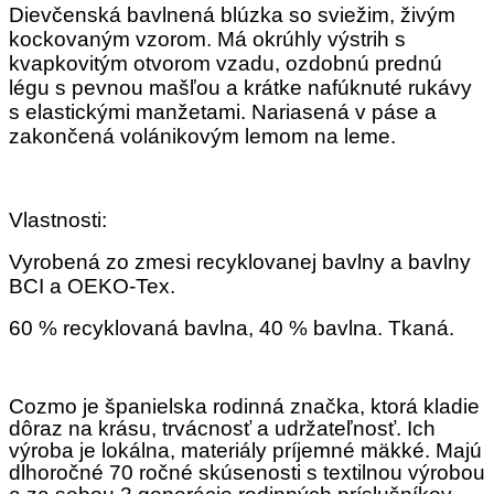
Dievčenská bavlnená blúzka so sviežim, živým
kockovaným vzorom. Má okrúhly výstrih s
kvapkovitým otvorom vzadu, ozdobnú prednú
légu s pevnou mašľou a krátke nafúknuté rukávy
s elastickými manžetami. Nariasená v páse a
zakončená volánikovým lemom na leme.
Vlastnosti:
Vyrobená zo zmesi recyklovanej bavlny a bavlny
BCI a OEKO-Tex.
60 % recyklovaná bavlna, 40 % bavlna. Tkaná.
Cozmo je španielska rodinná značka, ktorá kladie
dôraz na krásu, trvácnosť a udržateľnosť. Ich
výroba je lokálna, materiály príjemné mäkké. Majú
dlhoročné 70 ročné skúsenosti s textilnou výrobou