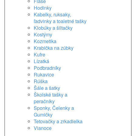
Flaše
Hodinky
Kabelky, ruksaky,
ľadvinky a toaletné tašky
Klobúky a šiltačky
Kostýmy
Kozmetika
Krabička na zúbky
Kufre
Lízatká
Podbradníky
Rukavice
Rúška
Šále a šatky
Školské tašky a
peračníky
Sponky, Čelenky a
Gumičky
Tetovačky a zrkadielka
Vianoce