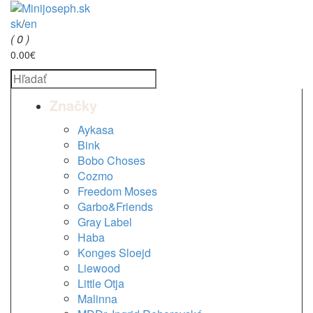
sk
/
en
( 0 )
0.00€
Značky
Aykasa
Bink
Bobo Choses
Cozmo
Freedom Moses
Garbo&Friends
Gray Label
Haba
Konges Sloejd
Liewood
Little Otja
Malinna