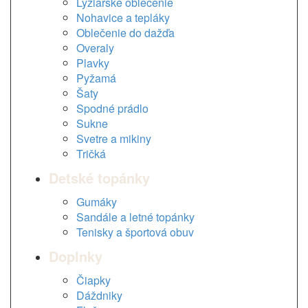
Lyžiarske oblečenie
Nohavice a tepláky
Oblečenie do dažďa
Overaly
Plavky
Pyžamá
Šaty
Spodné prádlo
Sukne
Svetre a mikiny
Tričká
Detské topánky
Gumáky
Sandále a letné topánky
Tenisky a športová obuv
Doplnky
Čiapky
Dáždniky