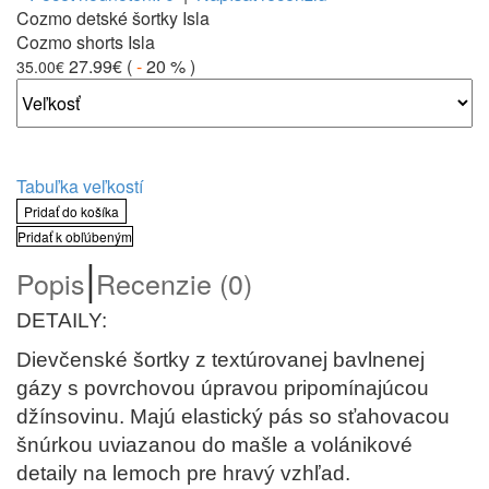
Cozmo detské šortky Isla
Cozmo shorts Isla
27.99€
(
-
20 %
)
35.00€
Tabuľka veľkostí
Pridať do košíka
Pridať k obľúbeným
|
Popis
Recenzie (0)
DETAILY:
Dievčenské šortky z textúrovanej bavlnenej
gázy s povrchovou úpravou pripomínajúcou
džínsovinu. Majú elastický pás so sťahovacou
šnúrkou uviazanou do mašle a volánikové
detaily na lemoch pre hravý vzhľad.