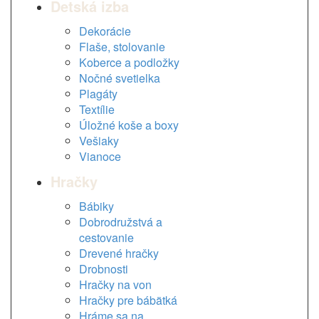
Detská izba
Dekorácie
Flaše, stolovanie
Koberce a podložky
Nočné svetielka
Plagáty
Textílie
Úložné koše a boxy
Vešiaky
Vianoce
Hračky
Bábiky
Dobrodružstvá a
cestovanie
Drevené hračky
Drobnosti
Hračky na von
Hračky pre bábätká
Hráme sa na