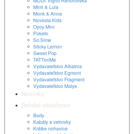
MDDr. Ingrid Rehorovská
Mimi & Lula
Monk & Anna
Novesta Kids
Oyoy Mini
Poketo
So.Slow
Sticky Lemon
Sweet Pop
TATTonMe
Vydavateľstvo Albatros
Vydavateľstvo Egmont
Vydavateľstvo Fragment
Vydavateľstvo Matys
Novinky
Detské oblečenie
Body
Kabáty a vetrovky
Krátke nohavice