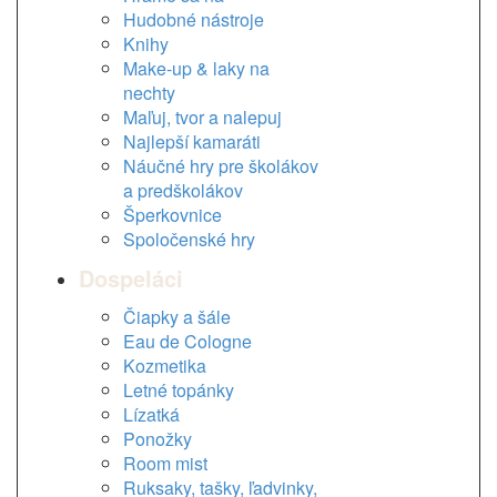
Hudobné nástroje
Knihy
Make-up & laky na
nechty
Maľuj, tvor a nalepuj
Najlepší kamaráti
Náučné hry pre školákov
a predškolákov
Šperkovnice
Spoločenské hry
Dospeláci
Čiapky a šále
Eau de Cologne
Kozmetika
Letné topánky
Lízatká
Ponožky
Room mist
Ruksaky, tašky, ľadvinky,