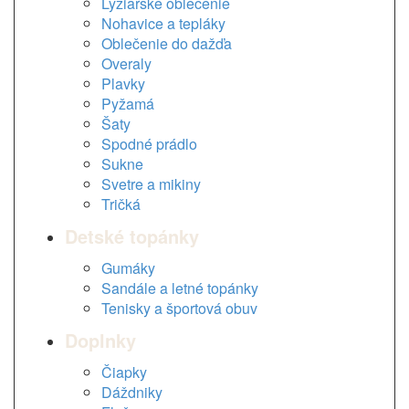
Lyžiarske oblečenie
Nohavice a tepláky
Oblečenie do dažďa
Overaly
Plavky
Pyžamá
Šaty
Spodné prádlo
Sukne
Svetre a mikiny
Tričká
Detské topánky
Gumáky
Sandále a letné topánky
Tenisky a športová obuv
Doplnky
Čiapky
Dáždniky