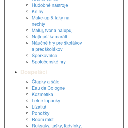
Hudobné nástroje
Knihy
Make-up & laky na
nechty
Maľuj, tvor a nalepuj
Najlepší kamaráti
Náučné hry pre školákov
a predškolákov
Šperkovnice
Spoločenské hry
Dospeláci
Čiapky a šále
Eau de Cologne
Kozmetika
Letné topánky
Lízatká
Ponožky
Room mist
Ruksaky, tašky, ľadvinky,