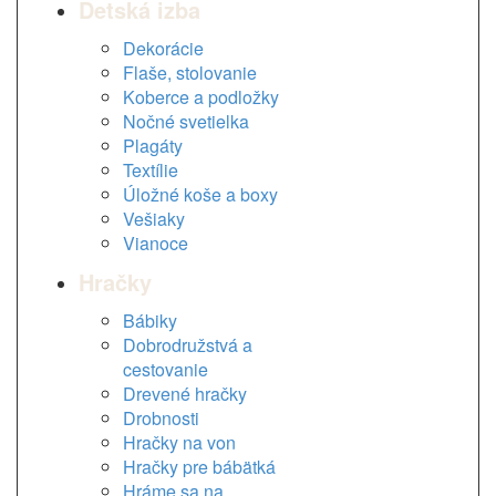
Detská izba
Dekorácie
Flaše, stolovanie
Koberce a podložky
Nočné svetielka
Plagáty
Textílie
Úložné koše a boxy
Vešiaky
Vianoce
Hračky
Bábiky
Dobrodružstvá a
cestovanie
Drevené hračky
Drobnosti
Hračky na von
Hračky pre bábätká
Hráme sa na