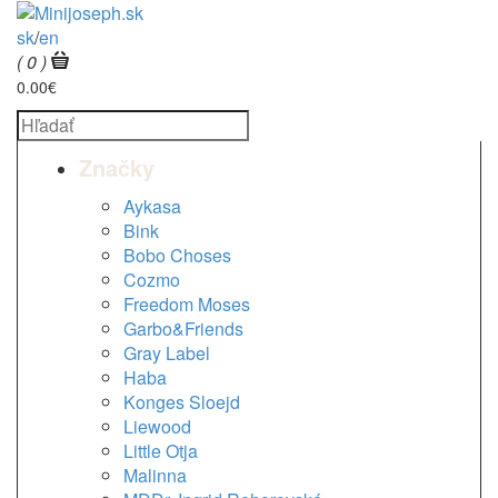
sk
/
en
( 0 )
0.00€
Značky
Aykasa
Bink
Bobo Choses
Cozmo
Freedom Moses
Garbo&Friends
Gray Label
Haba
Konges Sloejd
Liewood
Little Otja
Malinna