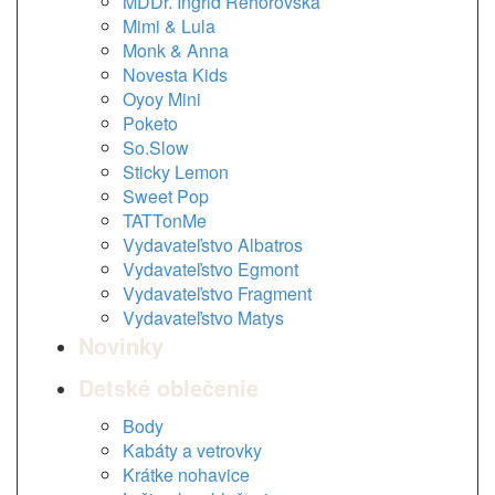
MDDr. Ingrid Rehorovská
Mimi & Lula
Monk & Anna
Novesta Kids
Oyoy Mini
Poketo
So.Slow
Sticky Lemon
Sweet Pop
TATTonMe
Vydavateľstvo Albatros
Vydavateľstvo Egmont
Vydavateľstvo Fragment
Vydavateľstvo Matys
Novinky
Detské oblečenie
Body
Kabáty a vetrovky
Krátke nohavice