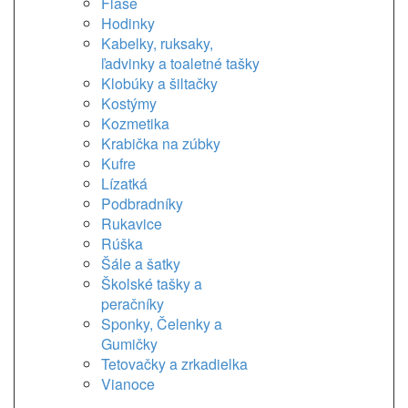
Flaše
Hodinky
Kabelky, ruksaky,
ľadvinky a toaletné tašky
Klobúky a šiltačky
Kostýmy
Kozmetika
Krabička na zúbky
Kufre
Lízatká
Podbradníky
Rukavice
Rúška
Šále a šatky
Školské tašky a
peračníky
Sponky, Čelenky a
Gumičky
Tetovačky a zrkadielka
Vianoce