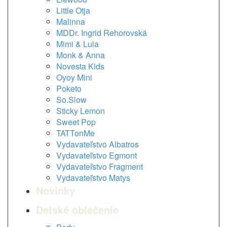
Little Otja
Malinna
MDDr. Ingrid Rehorovská
Mimi & Lula
Monk & Anna
Novesta Kids
Oyoy Mini
Poketo
So.Slow
Sticky Lemon
Sweet Pop
TATTonMe
Vydavateľstvo Albatros
Vydavateľstvo Egmont
Vydavateľstvo Fragment
Vydavateľstvo Matys
Novinky
Detské oblečenie