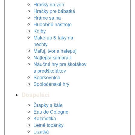
Hračky na von
Hračky pre bábätká
Hráme sa na
Hudobné nástroje
Knihy
Make-up & laky na
nechty
Maľuj, tvor a nalepuj
Najlepší kamaráti
Náučné hry pre školákov
a predškolákov
Šperkovnice
Spoločenské hry
Dospeláci
Čiapky a šále
Eau de Cologne
Kozmetika
Letné topánky
Lízatká