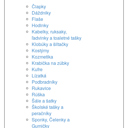
Čiapky
Dáždniky
Flaše
Hodinky
Kabelky, ruksaky,
ľadvinky a toaletné tašky
Klobúky a šiltačky
Kostýmy
Kozmetika
Krabička na zúbky
Kufre
Lízatká
Podbradníky
Rukavice
Rúška
Šále a šatky
Školské tašky a
peračníky
Sponky, Čelenky a
Gumičky