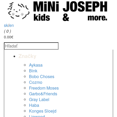
sk
/
en
( 0 )
0.00€
Značky
Aykasa
Bink
Bobo Choses
Cozmo
Freedom Moses
Garbo&Friends
Gray Label
Haba
Konges Sloejd
Liewood