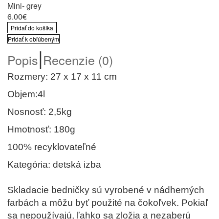
Mini- grey
6.00€
Pridať do košíka
Pridať k obľúbeným
|
Popis
Recenzie (0)
Rozmery: 27 x 17 x 11 cm
Objem:4l
Nosnosť: 2,5kg
Hmotnosť: 180g
100% recyklovateľné
Kategória: detská izba
Skladacie bedničky sú vyrobené v nádherných
farbách a môžu byť použité na čokoľvek. Pokiaľ
sa nepoužívajú, ľahko sa zložia a nezaberú