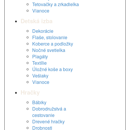
Tetovačky a zrkadielka
Vianoce
Detská izba
Dekorácie
Flaše, stolovanie
Koberce a podložky
Nočné svetielka
Plagáty
Textílie
Úložné koše a boxy
Vešiaky
Vianoce
Hračky
Bábiky
Dobrodružstvá a
cestovanie
Drevené hračky
Drobnosti