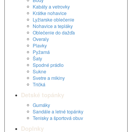
Body
Kabáty a vetrovky
Krátke nohavice
Lyžiarske oblečenie
Nohavice a tepláky
Oblečenie do dažďa
Overaly
Plavky
Pyžamá
Šaty
Spodné prádlo
Sukne
Svetre a mikiny
Tričká
Detské topánky
Gumáky
Sandále a letné topánky
Tenisky a športová obuv
Doplnky