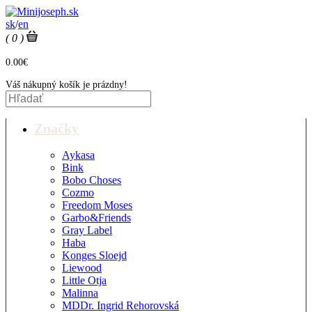
sk
/
en
( 0 )
0.00€
Váš nákupný košík je prázdny!
Značky
Aykasa
Bink
Bobo Choses
Cozmo
Freedom Moses
Garbo&Friends
Gray Label
Haba
Konges Sloejd
Liewood
Little Otja
Malinna
MDDr. Ingrid Rehorovská