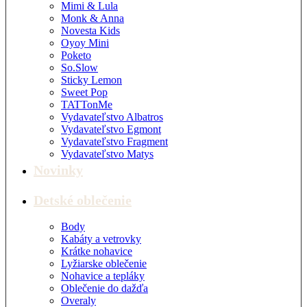
Mimi & Lula
Monk & Anna
Novesta Kids
Oyoy Mini
Poketo
So.Slow
Sticky Lemon
Sweet Pop
TATTonMe
Vydavateľstvo Albatros
Vydavateľstvo Egmont
Vydavateľstvo Fragment
Vydavateľstvo Matys
Novinky
Detské oblečenie
Body
Kabáty a vetrovky
Krátke nohavice
Lyžiarske oblečenie
Nohavice a tepláky
Oblečenie do dažďa
Overaly