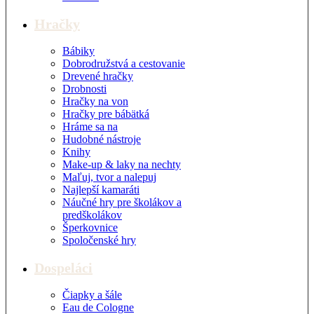
Hračky
Bábiky
Dobrodružstvá a cestovanie
Drevené hračky
Drobnosti
Hračky na von
Hračky pre bábätká
Hráme sa na
Hudobné nástroje
Knihy
Make-up & laky na nechty
Maľuj, tvor a nalepuj
Najlepší kamaráti
Náučné hry pre školákov a
predškolákov
Šperkovnice
Spoločenské hry
Dospeláci
Čiapky a šále
Eau de Cologne