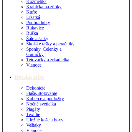
Kozmetika
Krabička na zúbky
Kufre
Lízatká
Podbradníky
Rukavice
Rúška
Šále a šatky
Školské tašky a peračníky
Sponky, Čelenky a
Gumičky
Tetovačky a zrkadielka
Vianoce
Detská izba
Dekorácie
Flaše, stolovanie
Koberce a podložky
Nočné svetielka
Plagáty
Textílie
Úložné koše a boxy
Vešiaky
Vianoce