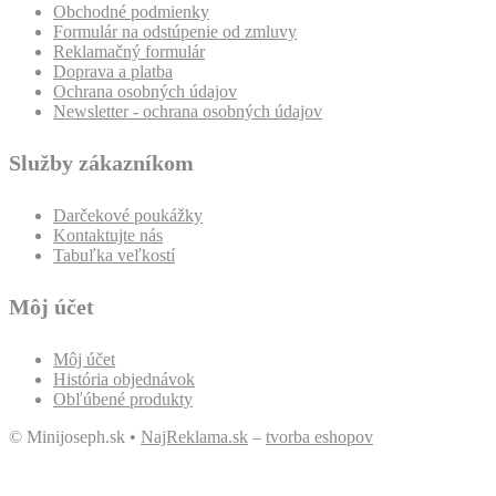
Obchodné podmienky
Formulár na odstúpenie od zmluvy
Reklamačný formulár
Doprava a platba
Ochrana osobných údajov
Newsletter - ochrana osobných údajov
Služby zákazníkom
Darčekové poukážky
Kontaktujte nás
Tabuľka veľkostí
Môj účet
Môj účet
História objednávok
Obľúbené produkty
© Minijoseph.sk •
NajReklama.sk
–
tvorba eshopov