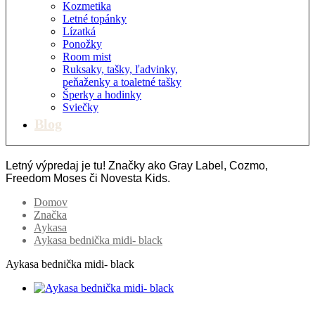
Kozmetika
Letné topánky
Lízatká
Ponožky
Room mist
Ruksaky, tašky, ľadvinky,
peňaženky a toaletné tašky
Šperky a hodinky
Sviečky
Blog
Letný výpredaj je tu! Značky ako Gray Label, Cozmo,
Freedom Moses či Novesta Kids.
Domov
Značka
Aykasa
Aykasa bednička midi- black
Aykasa bednička midi- black