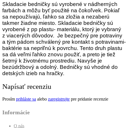
Skladacie bedničky sú vyrobené v nádherných
farbách a môžu byť použité na čokoľvek. Pokiaľ
sa nepoužívajú, ľahko sa zložia a nezaberú
takmer žiadne miesto. Skladacie bedničky sú
vyrobené z pp plastu- materiálu, ktorý je vybraný
z viacerých dôvodov. Je bezpečný pre potraviny
a tým pádom schválený pre kontakt s potravinami-
baktérie sa nepriľnú k povrchu. Tento druh plastu
sa dá veľmi ľahko znovu použiť, a preto je tiež
šetrný k životnému prostrediu. Navyše je
bezúdržbový a odolný.
Bedničky sú v
hodné do
detských izieb na hračky.
Napísať recenziu
Prosím
prihláste sa
alebo
zaregistrujte
pre pridanie recenzie
Informácie
O nás