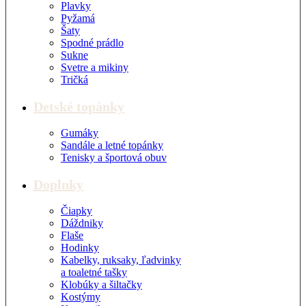
Plavky
Pyžamá
Šaty
Spodné prádlo
Sukne
Svetre a mikiny
Tričká
Detské topánky
Gumáky
Sandále a letné topánky
Tenisky a športová obuv
Doplnky
Čiapky
Dáždniky
Flaše
Hodinky
Kabelky, ruksaky, ľadvinky
a toaletné tašky
Klobúky a šiltačky
Kostýmy