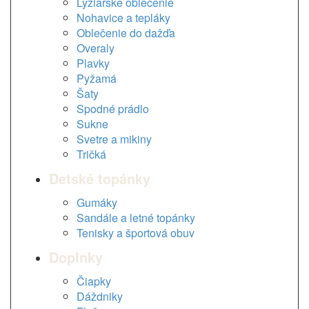
Lyžiarske oblečenie
Nohavice a tepláky
Oblečenie do dažďa
Overaly
Plavky
Pyžamá
Šaty
Spodné prádlo
Sukne
Svetre a mikiny
Tričká
Detské topánky
Gumáky
Sandále a letné topánky
Tenisky a športová obuv
Doplnky
Čiapky
Dáždniky