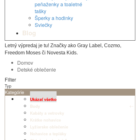
peňaženky a toaletné
tašky
Šperky a hodinky
Sviečky
Blog
Letný výpredaj je tu! Značky ako Gray Label, Cozmo,
Freedom Moses či Novesta Kids.
Domov
Detské oblečenie
Filter
Typ
Kategórie
Ukázať všetko
+
-
Body
Kabáty a vetrovky
Krátke nohavice
Lyžiarske oblečenie
Nohavice a tepláky