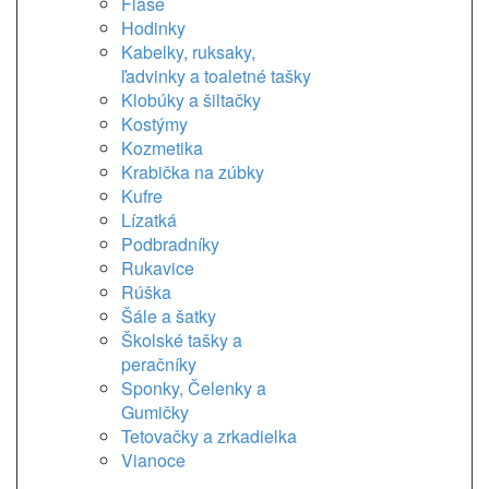
Flaše
Hodinky
Kabelky, ruksaky,
ľadvinky a toaletné tašky
Klobúky a šiltačky
Kostýmy
Kozmetika
Krabička na zúbky
Kufre
Lízatká
Podbradníky
Rukavice
Rúška
Šále a šatky
Školské tašky a
peračníky
Sponky, Čelenky a
Gumičky
Tetovačky a zrkadielka
Vianoce