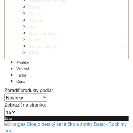
Oblečenie do dažďa
Overaly
Plavky
Pyžamá
Šaty
+
-
Spodné prádlo
Sukne
+
-
Svetre a mikiny
+
-
Tričká
Značky
Veľkosť
Farba
Cena
Zoradiť produkty podľa:
Zobraziť na stránku:
Zľava