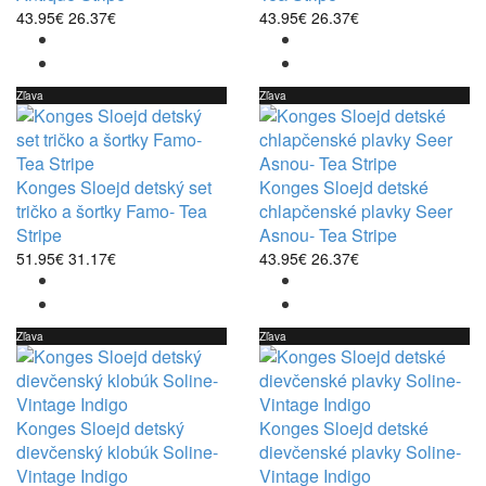
43.95€
26.37€
43.95€
26.37€
Zľava
Zľava
Konges Sloejd detský set
Konges Sloejd detské
tričko a šortky Famo- Tea
chlapčenské plavky Seer
Stripe
Asnou- Tea Stripe
51.95€
31.17€
43.95€
26.37€
Zľava
Zľava
Konges Sloejd detský
Konges Sloejd detské
dievčenský klobúk Soline-
dievčenské plavky Soline-
Vintage Indigo
Vintage Indigo