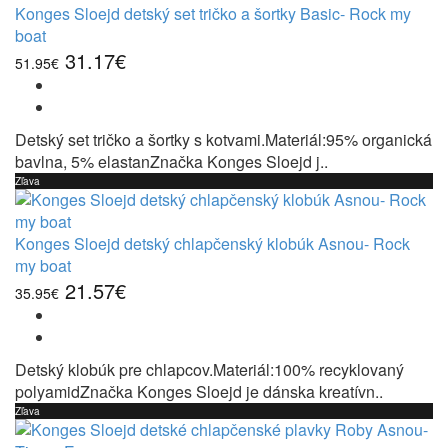
Konges Sloejd detský set tričko a šortky Basic- Rock my
boat
31.17€
51.95€
Detský set tričko a šortky s kotvami.Materiál:95% organická
bavlna, 5% elastanZnačka Konges Sloejd j..
Zľava
Konges Sloejd detský chlapčenský klobúk Asnou- Rock
my boat
21.57€
35.95€
Detský klobúk pre chlapcov.Materiál:100% recyklovaný
polyamidZnačka Konges Sloejd je dánska kreatívn..
Zľava