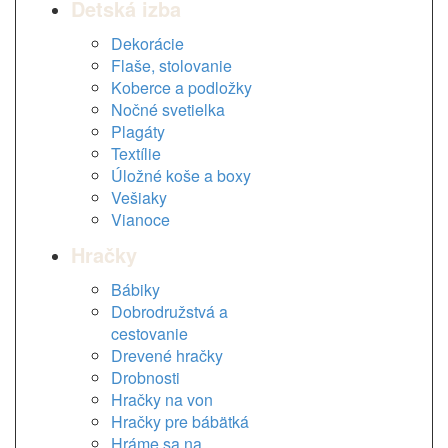
Detská izba
Dekorácie
Flaše, stolovanie
Koberce a podložky
Nočné svetielka
Plagáty
Textílie
Úložné koše a boxy
Vešiaky
Vianoce
Hračky
Bábiky
Dobrodružstvá a
cestovanie
Drevené hračky
Drobnosti
Hračky na von
Hračky pre bábätká
Hráme sa na