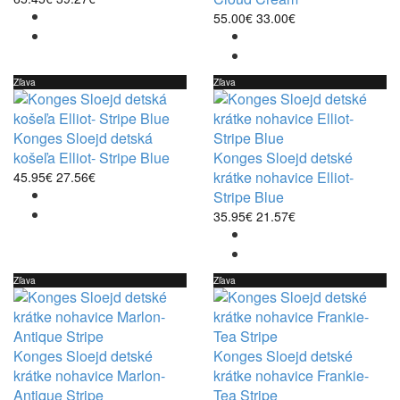
55.00€
33.00€
Zľava
Zľava
Konges Sloejd detská
košeľa Elliot- Stripe Blue
Konges Sloejd detské
krátke nohavice Elliot-
45.95€
27.56€
Stripe Blue
35.95€
21.57€
Zľava
Zľava
Konges Sloejd detské
Konges Sloejd detské
krátke nohavice Marlon-
krátke nohavice Frankie-
Antique Stripe
Tea Stripe