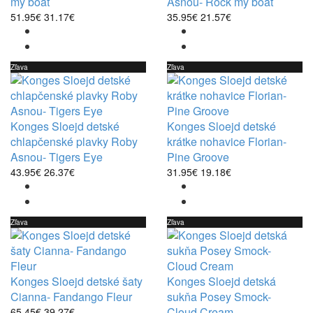
my boat
Asnou- Rock my boat
51.95€
31.17€
35.95€
21.57€
Zľava
Zľava
Konges Sloejd detské
Konges Sloejd detské
chlapčenské plavky Roby
krátke nohavice Florian-
Asnou- Tigers Eye
Pine Groove
43.95€
26.37€
31.95€
19.18€
Zľava
Zľava
Konges Sloejd detské šaty
Konges Sloejd detská
Cianna- Fandango Fleur
sukňa Posey Smock-
Cloud Cream
65.45€
39.27€