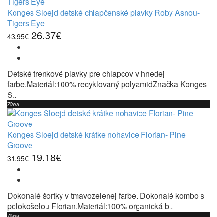
Konges Sloejd detské chlapčenské plavky Roby Asnou-
Tigers Eye
26.37€
43.95€
Detské trenkové plavky pre chlapcov v hnedej
farbe.Materiál:100% recyklovaný polyamidZnačka Konges
S..
Zľava
Konges Sloejd detské krátke nohavice Florian- Pine
Groove
19.18€
31.95€
Dokonalé šortky v tmavozelenej farbe. Dokonalé kombo s
polokošelou Florian.Materiál:100% organická b..
Zľava