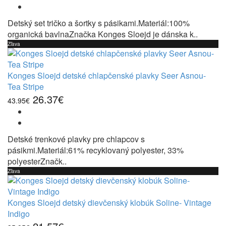
Detský set tričko a šortky s pásikami.Materiál:100%
organická bavlnaZnačka Konges Sloejd je dánska k..
Zľava
Konges Sloejd detské chlapčenské plavky Seer Asnou-
Tea Stripe
26.37€
43.95€
Detské trenkové plavky pre chlapcov s
pásikmi.Materiál:61% recyklovaný polyester, 33%
polyesterZnačk..
Zľava
Konges Sloejd detský dievčenský klobúk Soline- Vintage
Indigo