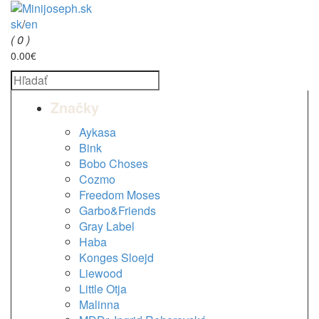
sk
/
en
( 0 )
0.00€
Značky
Aykasa
Bink
Bobo Choses
Cozmo
Freedom Moses
Garbo&Friends
Gray Label
Haba
Konges Sloejd
Liewood
Little Otja
Malinna