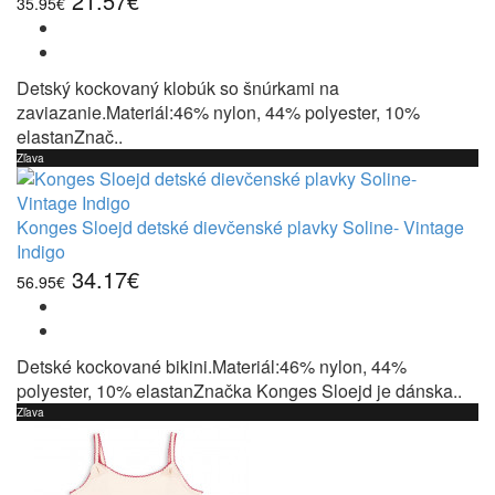
21.57€
35.95€
Detský kockovaný klobúk so šnúrkami na
zaviazanie.Materiál:46% nylon, 44% polyester, 10%
elastanZnač..
Zľava
Konges Sloejd detské dievčenské plavky Soline- Vintage
Indigo
34.17€
56.95€
Detské kockované bikini.Materiál:46% nylon, 44%
polyester, 10% elastanZnačka Konges Sloejd je dánska..
Zľava