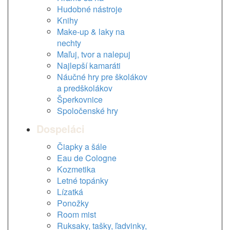
Hudobné nástroje
Knihy
Make-up & laky na
nechty
Maľuj, tvor a nalepuj
Najlepší kamaráti
Náučné hry pre školákov
a predškolákov
Šperkovnice
Spoločenské hry
Dospeláci
Čiapky a šále
Eau de Cologne
Kozmetika
Letné topánky
Lízatká
Ponožky
Room mist
Ruksaky, tašky, ľadvinky,