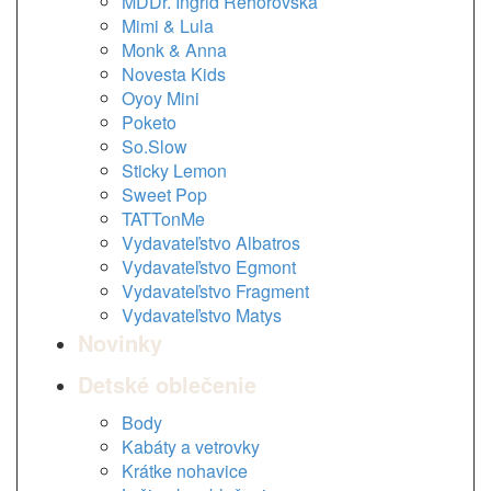
MDDr. Ingrid Rehorovská
Mimi & Lula
Monk & Anna
Novesta Kids
Oyoy Mini
Poketo
So.Slow
Sticky Lemon
Sweet Pop
TATTonMe
Vydavateľstvo Albatros
Vydavateľstvo Egmont
Vydavateľstvo Fragment
Vydavateľstvo Matys
Novinky
Detské oblečenie
Body
Kabáty a vetrovky
Krátke nohavice