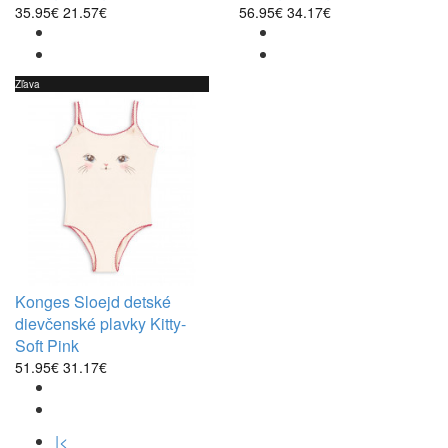
35.95€
21.57€
56.95€
34.17€
Zľava
Konges Sloejd detské
dievčenské plavky Kitty-
Soft Pink
51.95€
31.17€
|<