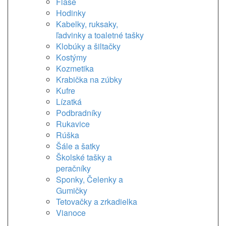
Flaše
Hodinky
Kabelky, ruksaky,
ľadvinky a toaletné tašky
Klobúky a šiltačky
Kostýmy
Kozmetika
Krabička na zúbky
Kufre
Lízatká
Podbradníky
Rukavice
Rúška
Šále a šatky
Školské tašky a
peračníky
Sponky, Čelenky a
Gumičky
Tetovačky a zrkadielka
Vianoce