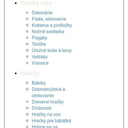
Detská izba
Dekorácie
Flaše, stolovanie
Koberce a podložky
Nočné svetielka
Plagáty
Textílie
Úložné koše a boxy
Vešiaky
Vianoce
Hračky
Bábiky
Dobrodružstvá a
cestovanie
Drevené hračky
Drobnosti
Hračky na von
Hračky pre bábätká
Hráme sa na