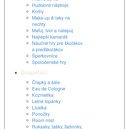
Hudobné nástroje
Knihy
Make-up & laky na
nechty
Maľuj, tvor a nalepuj
Najlepší kamaráti
Náučné hry pre školákov
a predškolákov
Šperkovnice
Spoločenské hry
Dospeláci
Čiapky a šále
Eau de Cologne
Kozmetika
Letné topánky
Lízatká
Ponožky
Room mist
Ruksaky, tašky, ľadvinky,