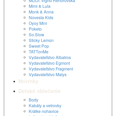
MDDr. Ingrid Rehorovská
Mimi & Lula
Monk & Anna
Novesta Kids
Oyoy Mini
Poketo
So.Slow
Sticky Lemon
Sweet Pop
TATTonMe
Vydavateľstvo Albatros
Vydavateľstvo Egmont
Vydavateľstvo Fragment
Vydavateľstvo Matys
Novinky
Detské oblečenie
Body
Kabáty a vetrovky
Krátke nohavice