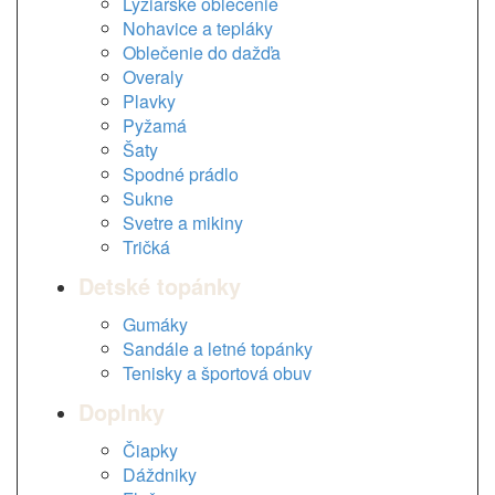
Lyžiarske oblečenie
Nohavice a tepláky
Oblečenie do dažďa
Overaly
Plavky
Pyžamá
Šaty
Spodné prádlo
Sukne
Svetre a mikiny
Tričká
Detské topánky
Gumáky
Sandále a letné topánky
Tenisky a športová obuv
Doplnky
Čiapky
Dáždniky