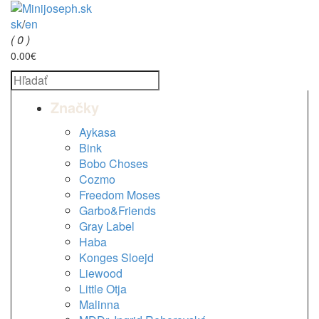
sk
/
en
( 0 )
0.00€
Značky
Aykasa
Bink
Bobo Choses
Cozmo
Freedom Moses
Garbo&Friends
Gray Label
Haba
Konges Sloejd
Liewood
Little Otja
Malinna